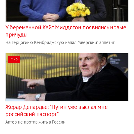
У беременной Кейт Миддлтон появились новые
причуды
На герцогиню Кембриджскую напал "зверский" аппетит
Мир
Жерар Депардье: "Путин уже выслал мне
российский паспорт"
Актер не против жить в России