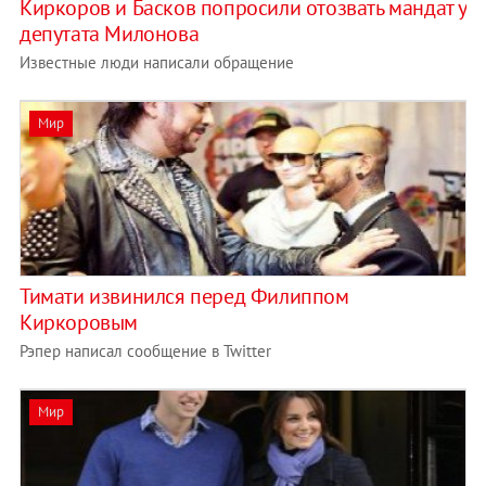
Киркоров и Басков попросили отозвать мандат у
депутата Милонова
Известные люди написали обращение
Мир
Тимати извинился перед Филиппом
Киркоровым
Рэпер написал сообщение в Twitter
Мир