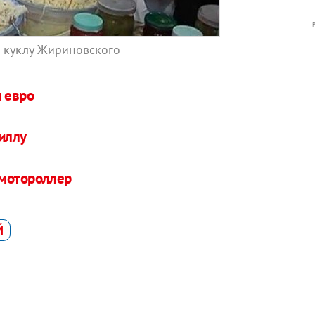
 куклу Жириновского
н евро
иллу
 мотороллер
Й