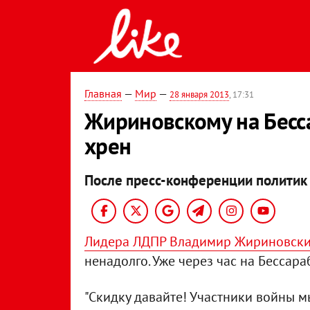
Главная
—
Мир
—
28 января 2013
, 17:31
Жириновскому на Бесс
хрен
После пресс-конференции политик 
Лидера ЛДПР Владимир Жириновски
ненадолго. Уже через час на Бессар
"Скидку давайте! Участники войны м