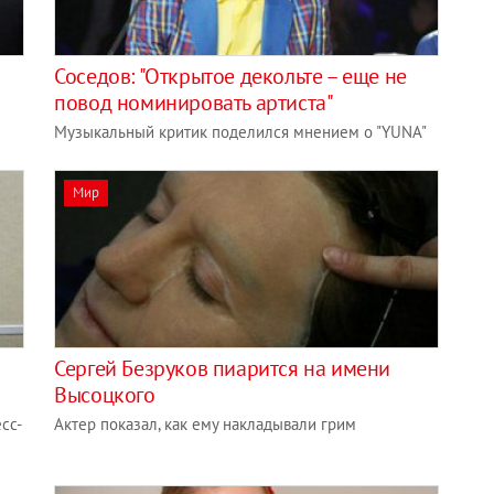
Соседов: "Открытое декольте – еще не
повод номинировать артиста"
Музыкальный критик поделился мнением о "YUNA"
Мир
Сергей Безруков пиарится на имени
Высоцкого
сс-
Актер показал, как ему накладывали грим