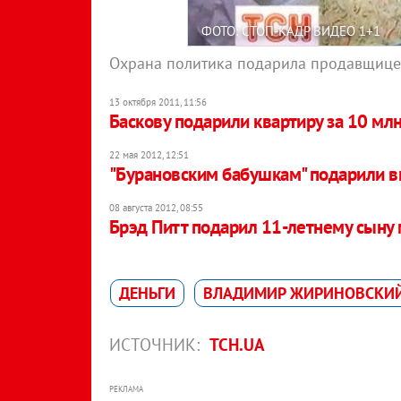
ФОТО: СТОП-КАДР ВИДЕО 1+1
Охрана политика подарила продавщице
13 октября 2011, 11:56
Баскову подарили квартиру за 10 мл
22 мая 2012, 12:51
"Бурановским бабушкам" подарили в
08 августа 2012, 08:55
Брэд Питт подарил 11-летнему сыну
ДЕНЬГИ
ВЛАДИМИР ЖИРИНОВСКИ
ИСТОЧНИК:
ТСН.UA
РЕКЛАМА