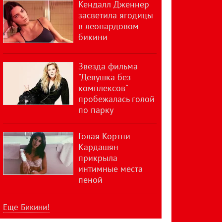
Кендалл Дженнер
засветила ягодицы
в леопардовом
бикини
Звезда фильма
"Девушка без
комплексов"
пробежалась голой
по парку
Голая Кортни
Кардашян
прикрыла
интимные места
пеной
Еще Бикини!