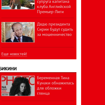
супруга капитана
клуба Английской
Премьер-Лиги
Дядю президента
Сирии будут судить
за мошенничество
Еще новостей!
БИКИНИ
Беременная Тина
Кунаки обнажилась
для обложки
глянца