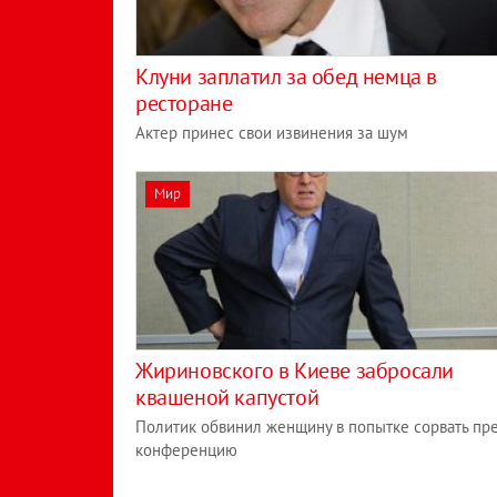
Клуни заплатил за обед немца в
ресторане
Актер принес свои извинения за шум
Мир
Жириновского в Киеве забросали
квашеной капустой
Политик обвинил женщину в попытке сорвать пре
конференцию