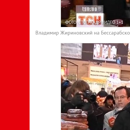
ФОТО: СТОП-КАДР ВИДЕО 1+1
Владимир Жириновский на Бессарабск