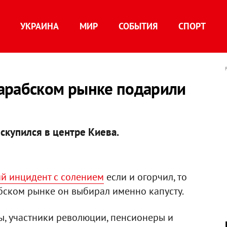
УКРАИНА
МИР
СОБЫТИЯ
СПОРТ
арабском рынке подарили
скупился в центре Киева.
й инцидент с солением
если и огорчил, то
абском рынке он выбирал именно капусту.
ы, участники революции, пенсионеры и