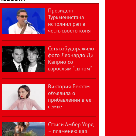
Президент
Туркменистана
исполнил рэп в
честь своего коня
Сеть взбудоражило
фото Леонардо Ди
Каприо со
взрослым "сыном"
Виктория Бекхэм
объявила о
прибавлении в ее
семье
Стэйси Амбер Уорд
– пламенеющая