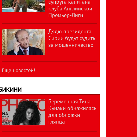
супруга капитана
клуба Английской
Премьер-Лиги
Дядю президента
Сирии будут судить
за мошенничество
Еще новостей!
БИКИНИ
Беременная Тина
Кунаки обнажилась
для обложки
глянца