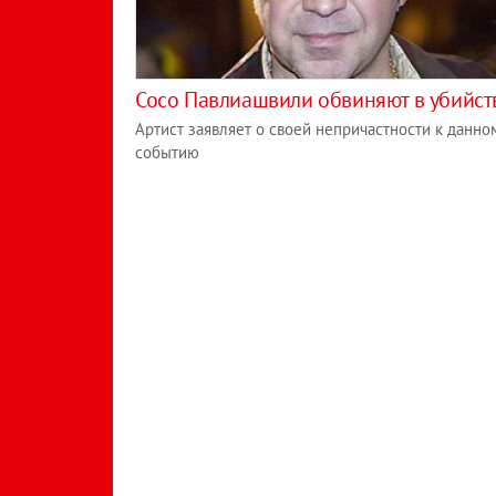
Сосо Павлиашвили обвиняют в убийст
Артист заявляет о своей непричастности к данно
событию