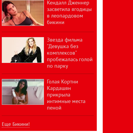
Кендалл Дженнер
засветила ягодицы
в леопардовом
бикини
Звезда фильма
"Девушка без
комплексов"
пробежалась голой
по парку
Голая Кортни
Кардашян
прикрыла
интимные места
пеной
Еще Бикини!