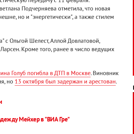
стическую передачу с 11 февраля.
етлана Подчерняева отметила, что новая
ешне, но и "энергетически", а также стилем
" с Ольгой Шелест, Аллой Довлатовой,
арсен. Кроме того, ранее в число ведущих
рина Голуб погибла в ДТП в Москве
. Виновник
ия, но
13 октября был задержан и арестован
.
и
адежду Мейхер в "ВИА Гре"