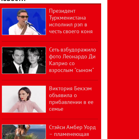
Президент
Туркменистана
исполнил рэп в
честь своего коня
Сеть взбудоражило
фото Леонардо Ди
Каприо со
взрослым "сыном"
Виктория Бекхэм
объявила о
прибавлении в ее
семье
Стэйси Амбер Уорд
– пламенеющая