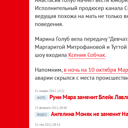
Анастасия Голуб начнет вести юмори
Исполнительный продюсер канала Св
ведущая похожа на мать не только вн
поведения.
Марина Голуб вела передачу "Девчата
Маргаритой Митрофановой и Туттой Л
шоу входила
Ксения Собчак
.
Напомним,
в ночь на 10 октября Ма
аварии скрылся с места происшеств
31 января 2012, 13:22
Руни Мара заменит Блейк Лавл
ФОТО
13 февраля 2012, 08:48
Ангелина Моняк не заменит Н
ВИДЕО
31 мая 2012, 08:14