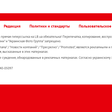
Редакция
Политики и стандарты
Пользовательское
прямая гиперссылка на LB.ua обязательна! Перепечатка, копирование, воспро
ини" и "Украинская Фото Группа" запрещено.
ама" / "Новости компаний" / "Пресрелиз" / "Promoted", являются рекламными и 
я, высказанные в этих материалах.
е суждения, обнародованные в рекламных материалах. Согласно украинскому з
R40-05097