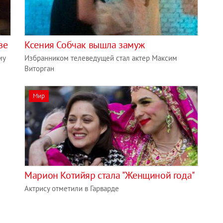
ве
Ксения Собчак вышла замуж
му
Избранником телеведущей стал актер Максим
Виторган
Мир
Марион Котийяр стала "Женщиной года"
Актрису отметили в Гарварде