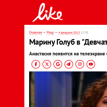
Главная
—
Мир
—
4 февраля 2013
, 17:35
Марину Голуб в "Девчат
Анастасия появится на телеэкране 