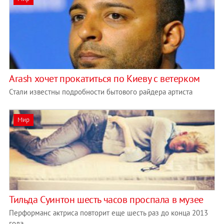
Arash хочет прокатиться по Киеву с ветерком
Стали известны подробности бытового райдера артиста
Мир
Тильда Суинтон шесть часов проспала в музее
Перформанс актриса повторит еще шесть раз до конца 2013
года