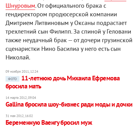
Шнуровым
. От официального брака с
гендиректором продюсерской компании
Дмитрием Литвиновым у Оксаны подрастает
трехлетний сын Филипп. За спиной у Геловани
также неудачный брак — от дочери грузинской
сценаристки Нино Басилиа у него есть сын
Николай.
09 ноября 2011, 12:24
11-летнюю дочь Михаила Ефремова
ФОТО
бросила мать
14 марта 2012, 09:04
Gallina бросила шоу-бизнес ради моды и дочки
31 мая 2012, 16:02
Беременную Ваенгу бросил муж