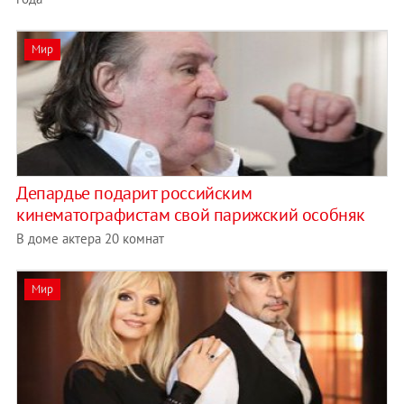
Мир
Депардье подарит российским
кинематографистам свой парижский особняк
В доме актера 20 комнат
Мир