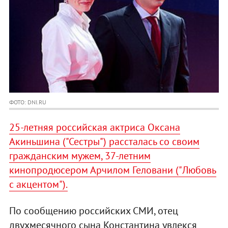
ФОТО: DNI.RU
25-летняя российская актриса Оксана
Акиньшина ("Сестры") рассталась со своим
гражданским мужем, 37-летним
кинопродюсером Арчилом Геловани ("Любовь
с акцентом").
По сообщению российских СМИ, отец
двухмесячного сына Константина увлекся