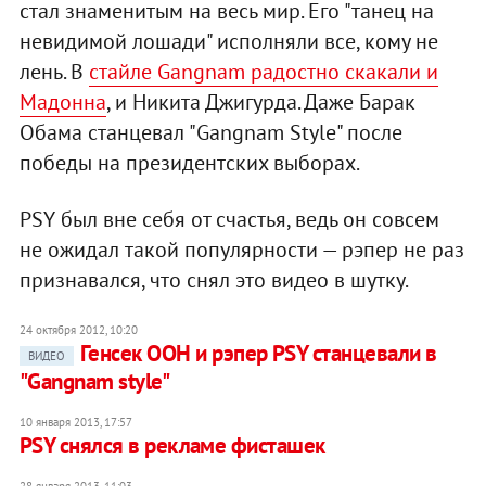
стал знаменитым на весь мир. Его "танец на
невидимой лошади" исполняли все, кому не
лень. В
стайле Gangnam радостно скакали и
Мадонна
, и Никита Джигурда. Даже Барак
Обама станцевал "Gangnam Style" после
победы на президентских выборах.
PSY был вне себя от счастья, ведь он совсем
не ожидал такой популярности — рэпер не раз
признавался, что снял это видео в шутку.
24 октября 2012, 10:20
Генсек ООН и рэпер PSY станцевали в
ВИДЕО
"Gangnam style"
10 января 2013, 17:57
PSY снялся в рекламе фисташек