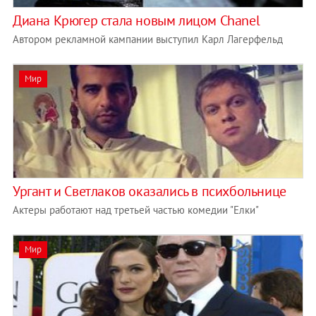
Диана Крюгер стала новым лицом Chanel
Автором рекламной кампании выступил Карл Лагерфельд
Мир
Ургант и Светлаков оказались в психбольнице
Актеры работают над третьей частью комедии "Елки"
Мир