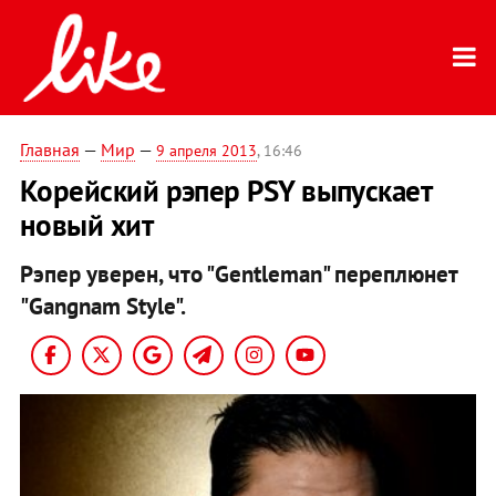
Главная
—
Мир
—
9 апреля 2013
, 16:46
Корейский рэпер PSY выпускает
новый хит
Рэпер уверен, что "Gentleman" переплюнет
"Gangnam Style".