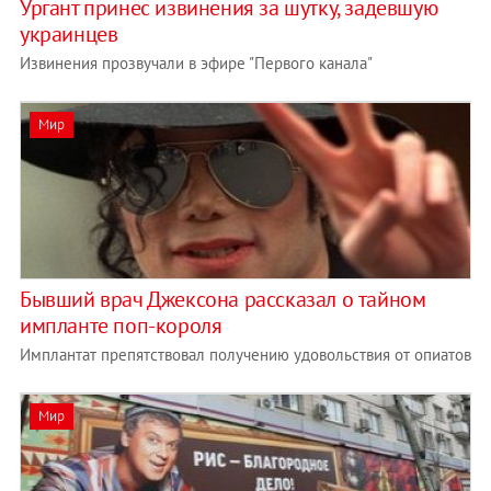
Ургант принес извинения за шутку, задевшую
украинцев
Извинения прозвучали в эфире "Первого канала"
Мир
Бывший врач Джексона рассказал о тайном
импланте поп-короля
Имплантат препятствовал получению удовольствия от опиатов
Мир