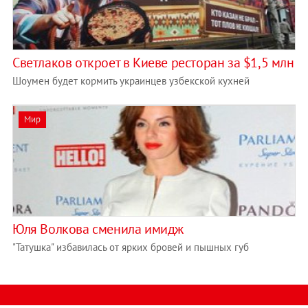
Светлаков откроет в Киеве ресторан за $1,5 млн
Шоумен будет кормить украинцев узбекской кухней
Мир
Юля Волкова сменила имидж
"Татушка" избавилась от ярких бровей и пышных губ