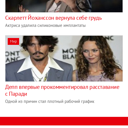
Скарлетт Йоханссон вернула себе грудь
Актриса удалила силиконовые имплантаты
Мир
Депп впервые прокомментировал расставание
с Паради
Одной из причин стал плотный рабочий график