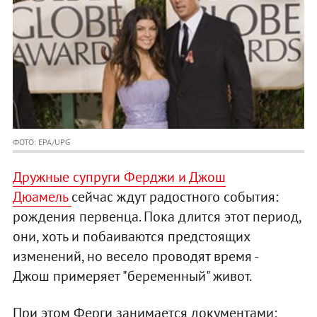
ФОТО: EPA/UPG
Дружные супруги Ферджи и Джош
Дюамель
сейчас ждут радостного события:
рождения первенца. Пока длится этот период,
они, хоть и побаиваются предстоящих
изменений, но весело проводят время -
Джош примеряет "беременный" живот.
При этом Ферги занимается документами: