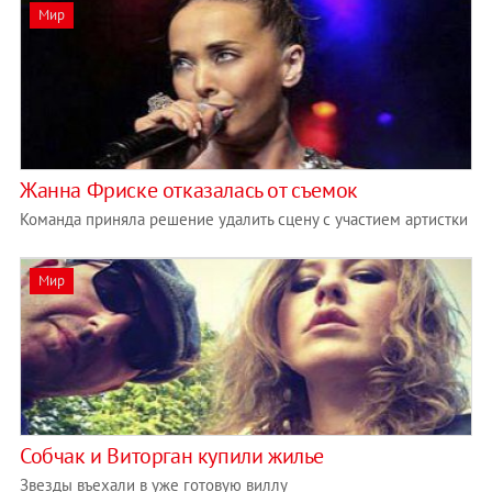
Мир
Жанна Фриске отказалась от съемок
Команда приняла решение удалить сцену с участием артистки
Мир
Собчак и Виторган купили жилье
Звезды въехали в уже готовую виллу