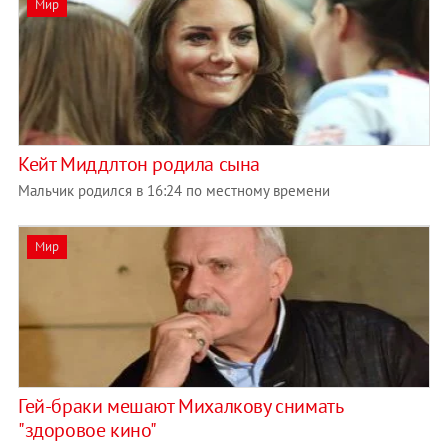
Мир
Кейт Миддлтон родила сына
Мальчик родился в 16:24 по местному времени
Мир
Гей-браки мешают Михалкову снимать
"здоровое кино"