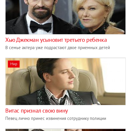
Хью Джекман усыновит третьего ребенка
В семье актера уже подрастают двое приемных детей
Мир
Витас признал свою вину
Певец лично принес извинения сотруднику полиции