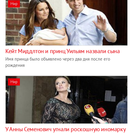
Мир
Кейт Миддлтон и принц Уильям назвали сына
Имя принца было объявлено через два дня после его
рождения
Мир
У Анны Семенович угнали роскошную иномарку