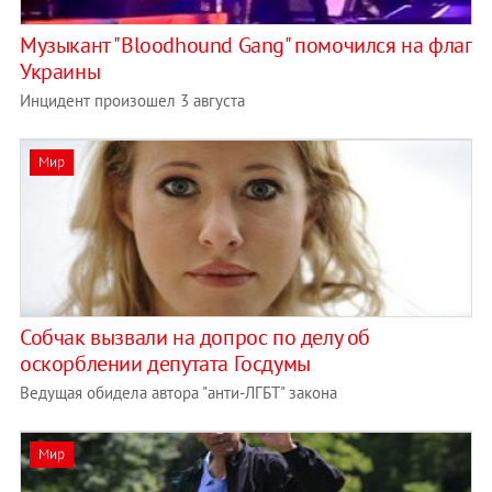
Музыкант "Bloodhound Gang" помочился на флаг
Украины
Инцидент произошел 3 августа
Мир
Собчак вызвали на допрос по делу об
оскорблении депутата Госдумы
Ведущая обидела автора "анти-ЛГБТ" закона
Мир