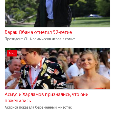
Барак Обама отметил 52-летие
Президент США семь часов играл в гольф
Мир
Асмус и Харламов признались, что они
поженились
Актриса показала беременный животик