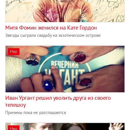
Митя Фомин женился на Кате Гордон
Звезды сыграли свадьбу на экзотическом острове
Мир
Иван Ургант решил уволить друга из своего
телешоу
Причины пока не разглашаются
Мир