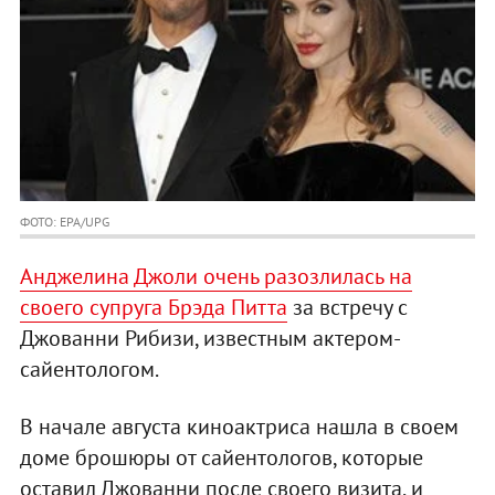
ФОТО: EPA/UPG
Анджелина Джоли очень разозлилась на
своего супруга Брэда Питта
за встречу с
Джованни Рибизи, известным актером-
сайентологом.
В начале августа киноактриса нашла в своем
доме брошюры от сайентологов, которые
оставил Джованни после своего визита, и