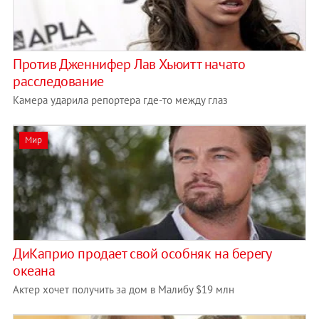
Против Дженнифер Лав Хьюитт начато
расследование
Камера ударила репортера где-то между глаз
Мир
ДиКаприо продает свой особняк на берегу
океана
Актер хочет получить за дом в Малибу $19 млн