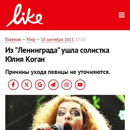
Главная
—
Мир
—
10 сентября 2013
, 17:15
Из "Ленинграда" ушла солистка
Юлия Коган
Причины ухода певицы не уточняются.