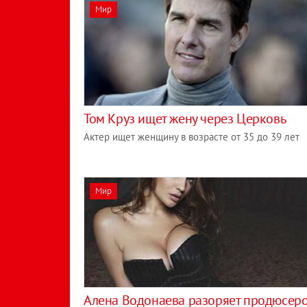
Мир
Том Круз ищет жену через Церковь
Актер ищет женщину в возрасте от 35 до 39 лет
Мир
Алена Водонаева разоряет продюсер