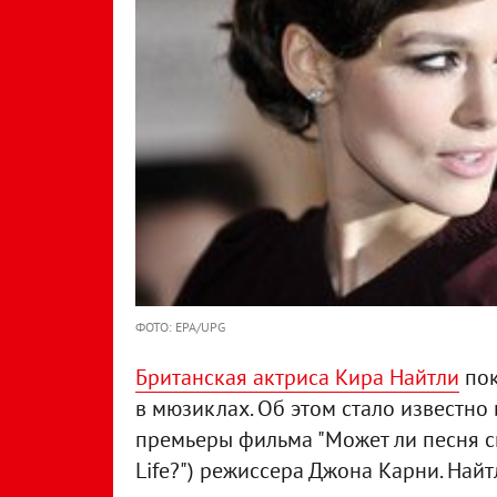
ФОТО: EPA/UPG
Британская актриса Кира Найтли
пок
в мюзиклах. Об этом стало известно
премьеры фильма "Может ли песня сп
Life?") режиссера Джона Карни. Най