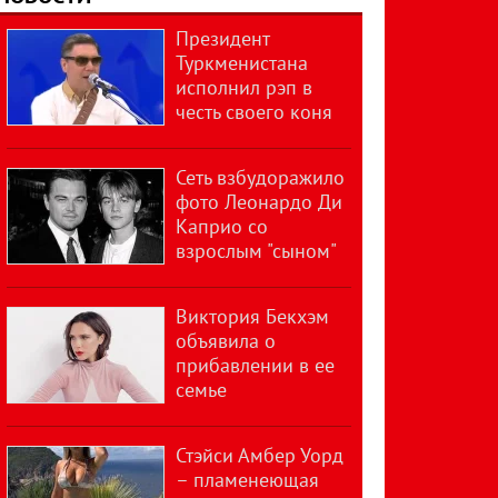
Президент
Туркменистана
исполнил рэп в
честь своего коня
Сеть взбудоражило
фото Леонардо Ди
Каприо со
взрослым "сыном"
Виктория Бекхэм
объявила о
прибавлении в ее
семье
Стэйси Амбер Уорд
– пламенеющая