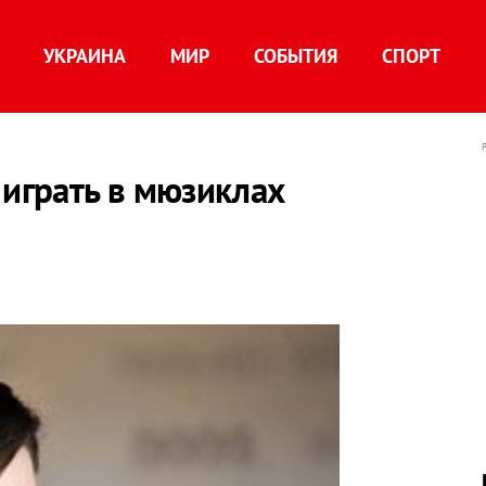
УКРАИНА
МИР
СОБЫТИЯ
СПОРТ
 играть в мюзиклах