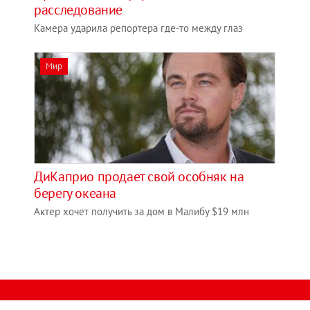
расследование
Камера ударила репортера где-то между глаз
Мир
ДиКаприо продает свой особняк на
берегу океана
Актер хочет получить за дом в Малибу $19 млн