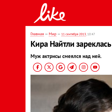
Главная
—
Мир
—
11 сентября 2013
, 10:47
Кира Найтли зареклась
Муж актрисы смеялся над ней.