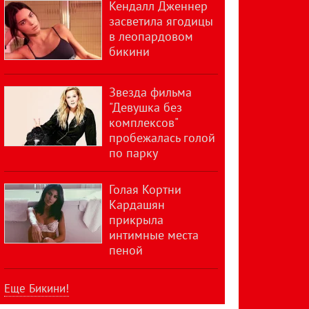
Кендалл Дженнер
засветила ягодицы
в леопардовом
бикини
Звезда фильма
"Девушка без
комплексов"
пробежалась голой
по парку
Голая Кортни
Кардашян
прикрыла
интимные места
пеной
Еще Бикини!