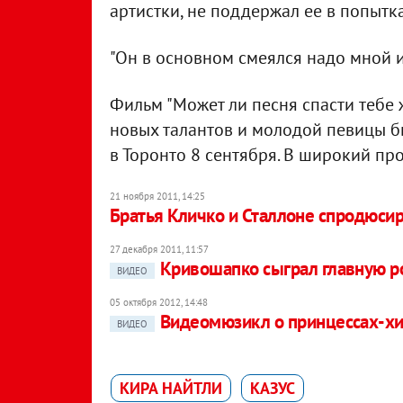
артистки, не поддержал ее в попытк
"Он в основном смеялся надо мной и 
Фильм "Может ли песня спасти тебе 
новых талантов и молодой певицы б
в Торонто 8 сентября. В широкий про
21 ноября 2011, 14:25
Братья Кличко и Сталлоне спродюси
27 декабря 2011, 11:57
Кривошапко сыграл главную р
ВИДЕО
05 октября 2012, 14:48
Видеомюзикл о принцессах-хи
ВИДЕО
КИРА НАЙТЛИ
КАЗУС