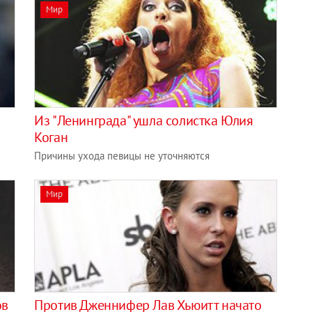
Мир
Из "Ленинграда" ушла солистка Юлия
Коган
Причины ухода певицы не уточняются
Мир
ов
Против Дженнифер Лав Хьюитт начато