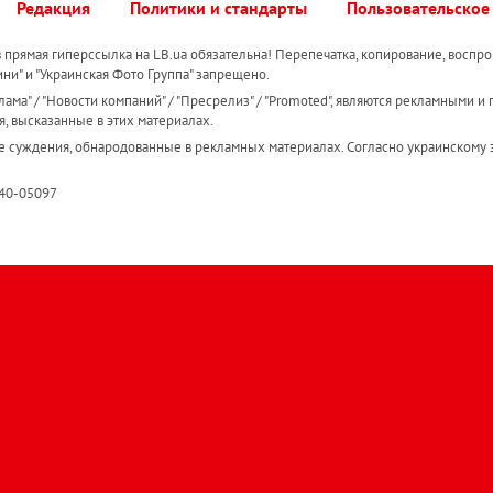
Редакция
Политики и стандарты
Пользовательское
прямая гиперссылка на LB.ua обязательна! Перепечатка, копирование, воспро
ини" и "Украинская Фото Группа" запрещено.
ама" / "Новости компаний" / "Пресрелиз" / "Promoted", являются рекламными и 
я, высказанные в этих материалах.
е суждения, обнародованные в рекламных материалах. Согласно украинскому з
R40-05097