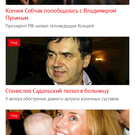
Ксения Собчак поообщалась с Владимиром
Путиным
Президент РФ назвал телеведущую Ксюшей
Мир
Станислав Садальский попал в больницу
У актера обострение давнего артрита коленных суставов
Мир