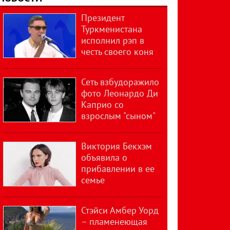
Президент
Туркменистана
исполнил рэп в
честь своего коня
Сеть взбудоражило
фото Леонардо Ди
Каприо со
взрослым "сыном"
Виктория Бекхэм
объявила о
прибавлении в ее
семье
Стэйси Амбер Уорд
– пламенеющая