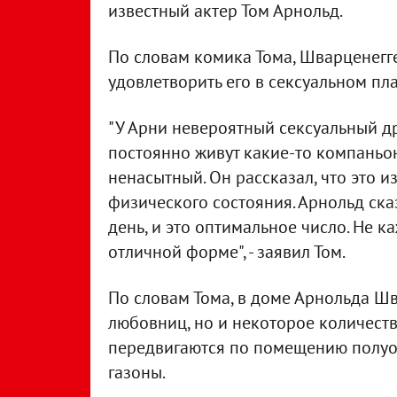
известный актер Том Арнольд.
По словам комика Тома, Шварценегг
удовлетворить его в сексуальном пл
"У Арни невероятный сексуальный др
постоянно живут какие-то компаньон
ненасытный. Он рассказал, что это 
физического состояния. Арнольд ска
день, и это оптимальное число. Не к
отличной форме", - заявил Том.
По словам Тома, в доме Арнольда Шв
любовниц, но и некоторое количест
передвигаются по помещению полуоб
газоны.