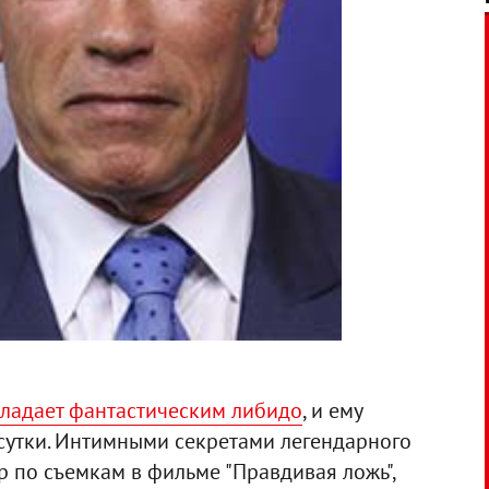
бладает фантастическим либидо
, и ему
 сутки. Интимными секретами легендарного
р по съемкам в фильме "Правдивая ложь",