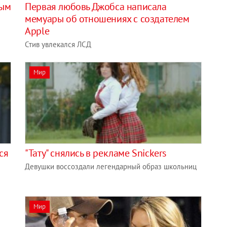
ным
Первая любовь Джобса написала
мемуары об отношениях с создателем
Apple
Стив увлекался ЛСД
Мир
ся
"Тату" снялись в рекламе Snickers
Девушки воссоздали легендарный образ школьниц
Мир