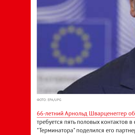
ФОТО: EPA/UPG
66-летний Арнольд Шварценеггер о
требуется пять половых контактов в
"Терминатора" поделился его партне