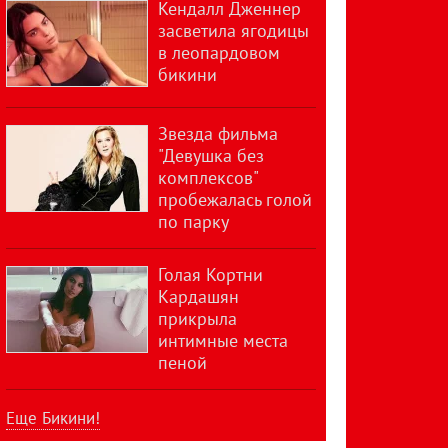
Кендалл Дженнер
засветила ягодицы
в леопардовом
бикини
Звезда фильма
"Девушка без
комплексов"
пробежалась голой
по парку
Голая Кортни
Кардашян
прикрыла
интимные места
пеной
Еще Бикини!