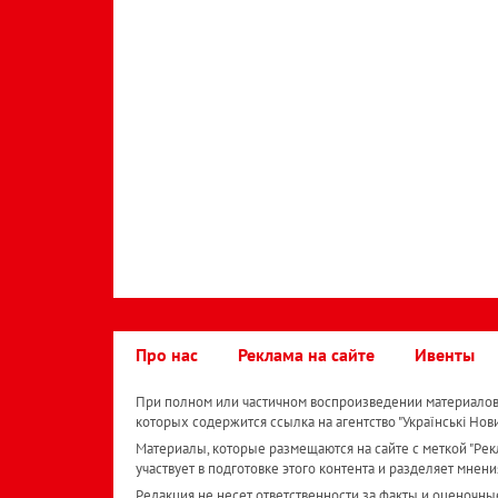
Про нас
Реклама на сайте
Ивенты
При полном или частичном воспроизведении материалов 
которых содержится ссылка на агентство "Українськi Нов
Материалы, которые размещаются на сайте с меткой "Рекл
участвует в подготовке этого контента и разделяет мнени
Редакция не несет ответственности за факты и оценочны