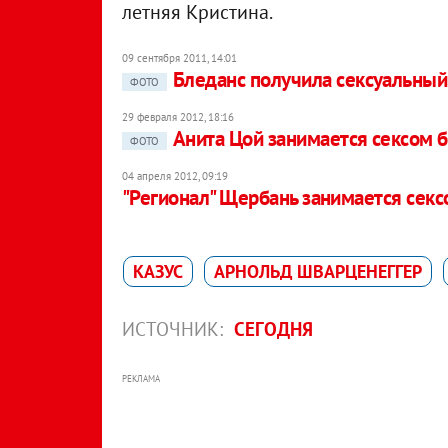
летняя Кристина.
09 сентября 2011, 14:01
Бледанс получила сексуальный 
ФОТО
29 февраля 2012, 18:16
Анита Цой занимается сексом 
ФОТО
04 апреля 2012, 09:19
"Регионал" Щербань занимается секс
КАЗУС
АРНОЛЬД ШВАРЦЕНЕГГЕР
ИСТОЧНИК:
СЕГОДНЯ
РЕКЛАМА