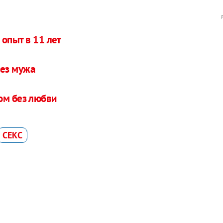
опыт в 11 лет
без мужа
ом без любви
СЕКС