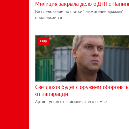
Милиция закрыла дело о ДТП с Пани
Расследование по статье "разжигание вражды"
продолжается
Мир
Светлаков будет с оружием оборонять
от папарацци
Артист устал от внимания к его семье