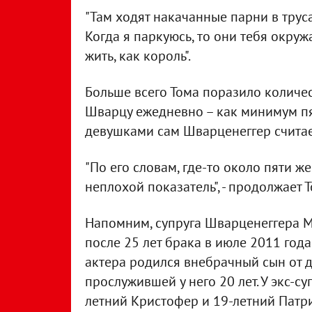
"Там ходят накачанные парни в трусах
Когда я паркуюсь, то они тебя окруж
жить, как король".
Больше всего Тома поразило количес
Шварцу ежедневно – как минимум пять
девушками сам Шварценеггер считае
"По его словам, где-то около пяти же
неплохой показатель", - продолжает 
Напомним, супруга Шварценеггера М
после 25 лет брака в июле 2011 года
актера родился внебрачный сын от
прослужившей у него 20 лет. У экс-су
летний Кристофер и 19-летний Патрик