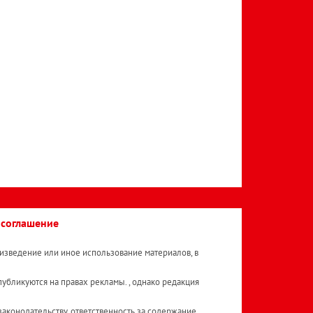
 соглашение
изведение или иное использование материалов, в
публикуются на правах рекламы. , однако редакция
аконодательству, ответственность за содержание