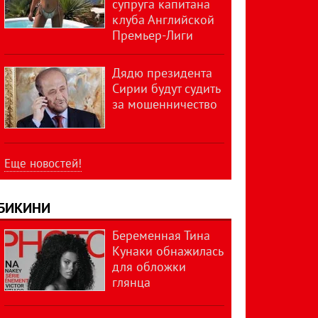
супруга капитана
клуба Английской
Премьер-Лиги
Дядю президента
Сирии будут судить
за мошенничество
Еще новостей!
БИКИНИ
Беременная Тина
Кунаки обнажилась
для обложки
глянца