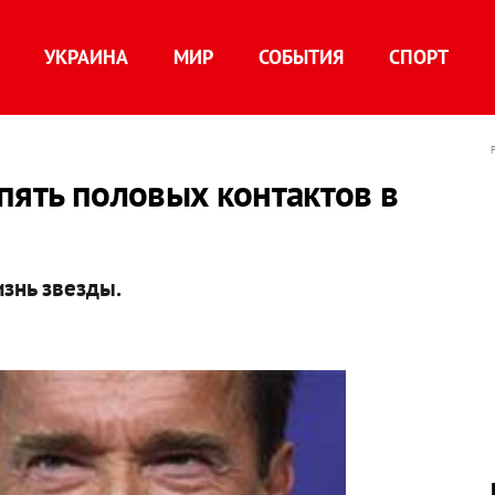
УКРАИНА
МИР
СОБЫТИЯ
СПОРТ
пять половых контактов в
знь звезды.