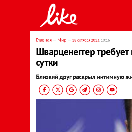
Главная
—
Мир
—
18 октября 2013
, 10:16
Шварценеггер требует 
сутки
Близкий друг раскрыл интимную жи