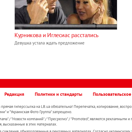
Курникова и Иглесиас расстались
Девушка устала ждать предложение
Редакция
Политики и стандарты
Пользовательское
прямая гиперссылка на LB.ua обязательна! Перепечатка, копирование, воспро
ини" и "Украинская Фото Группа" запрещено.
ама" / "Новости компаний" / "Пресрелиз" / "Promoted", являются рекламными и 
я, высказанные в этих материалах.
е суждения, обнародованные в рекламных материалах. Согласно украинскому з