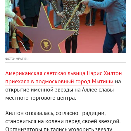
ФОТО: HEAT.RU
Американская светская львица Пэрис Хилтон
приехала в подмосковный город Мытищи
на
открытие именной звезды на Аллее славы
местного торгового центра.
Хилтон отказалась, согласно традиции,
становиться на колени перед своей звездой.
Организаторы пытались уговорить звезду,