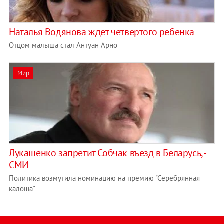
Наталья Водянова ждет четвертого ребенка
Отцом малыша стал Антуан Арно
Мир
Лукашенко запретит Собчак въезд в Беларусь, -
СМИ
Политика возмутила номинацию на премию "Серебрянная
калоша"