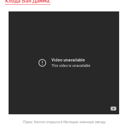
Клода Ван Дамма.
Пэрис Хилтон открыла в Мытищах именную звезду