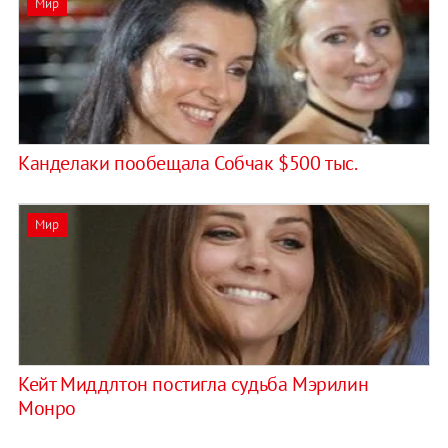
Мир
Канделаки пообещала Собчак $500 тыс.
Мир
Кейт Миддлтон постигла судьба Мэрилин
Монро