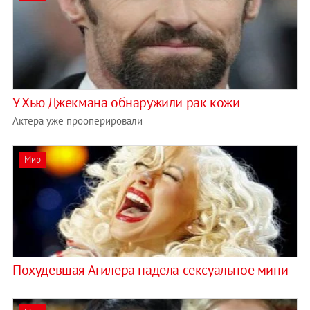
У Хью Джекмана обнаружили рак кожи
Актера уже прооперировали
Мир
Похудевшая Агилера надела сексуальное мини