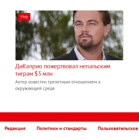
Мир
ДиКаприо пожертвовал непальским
тиграм $3 млн
Актер известен трепетным отношением к
окружающей среде
Редакция
Политики и стандарты
Пользовательское