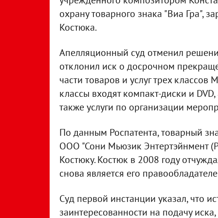
учрежденного композитором Конста
охрану товарного знака "Виа Гра", 
Костюка.
Апелляционный суд отменил решени
отклонил иск о досрочном прекращ
части товаров и услуг трех классов 
классы входят компакт-диски и DVD,
также услуги по организации меропр
По данным Роспатента, товарный зна
ООО "Сони Мьюзик Энтертэйнмент (РУ
Костюку. Костюк в 2008 году отчужда
снова является его правообладателем
Суд первой инстанции указал, что ис
заинтересованности на подачу иска, 