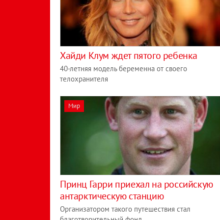
Хайди Клум ждет пятого ребенка
40-летняя модель беременна от своего
телохранителя
Мир
Принц Гарри приехал на российскую
антарктическую станцию
Организатором такого путешествия стал
благотворительный фонд