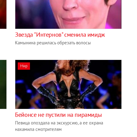
Звезда "Интернов" сменила имидж
Камынина решилась обрезать волосы
Мир
Бейонсе не пустили на пирамиды
Певица опоздала на экскурсию, а ее охрана
нахамила смотрителям