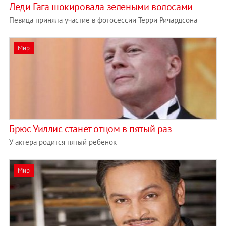
Леди Гага шокировала зелеными волосами
Певица приняла участие в фотосессии Терри Ричардсона
Мир
Брюс Уиллис станет отцом в пятый раз
У актера родится пятый ребенок
Мир