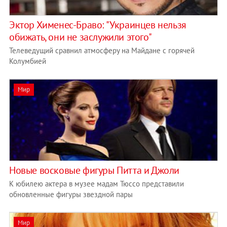
Эктор Хименес-Браво: "Украинцев нельзя
обижать, они не заслужили этого"
Телеведущий сравнил атмосферу на Майдане с горячей
Колумбией
Мир
Новые восковые фигуры Питта и Джоли
К юбилею актера в музее мадам Тюссо представили
обновленные фигуры звездной пары
Мир