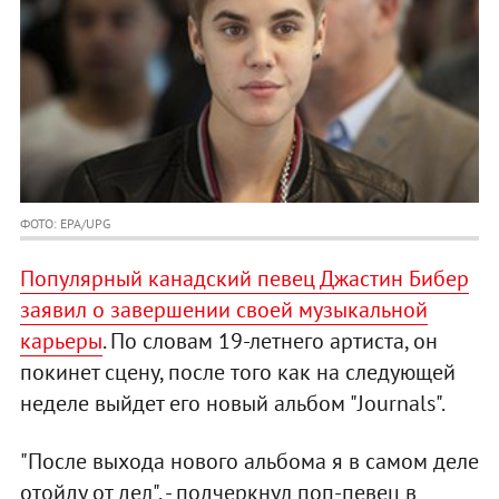
ФОТО: EPA/UPG
Популярный канадский певец Джастин Бибер
заявил о завершении своей музыкальной
карьеры
. По словам 19-летнего артиста, он
покинет сцену, после того как на следующей
неделе выйдет его новый альбом "Journals".
"После выхода нового альбома я в самом деле
отойду от дел", - подчеркнул поп-певец в