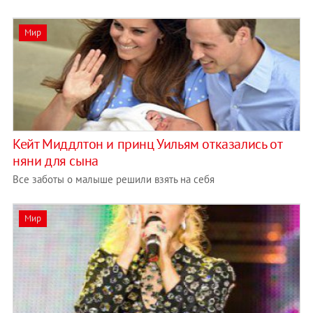
Мир
Кейт Миддлтон и принц Уильям отказались от
няни для сына
Все заботы о малыше решили взять на себя
Мир