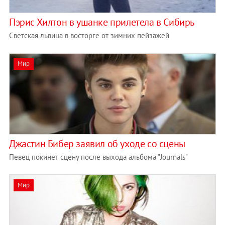
Пэрис Хилтон в ушанке прилетела в Сибирь
Светская львица в восторге от зимних пейзажей
Мир
Джастин Бибер заявил об уходе со сцены
Певец покинет сцену после выхода альбома "Journals"
Мир