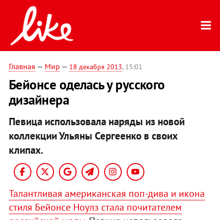
Главная
—
Мир
—
18 декабря 2013
, 15:01
Бейонсе оделась у русского
дизайнера
Певица использовала наряды из новой
коллекции Ульяны Сергеенко в своих
клипах.
Талантливая американская поп-дива и икона
стиля Бейонсе Ноулз стала почитателем