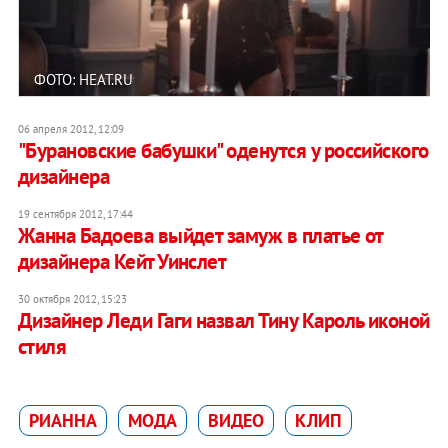
ФОТО: HEAT.RU
06 апреля 2012, 12:09
"Бурановские бабушки" оденутся у российского
дизайнера
19 сентября 2012, 17:44
Жанна Бадоева выйдет замуж в платье от
дизайнера Кейт Уинслет
30 октября 2012, 15:23
Дизайнер Леди Гаги назвал Тину Кароль иконой
стиля
РИАННА
МОДА
ВИДЕО
КЛИП