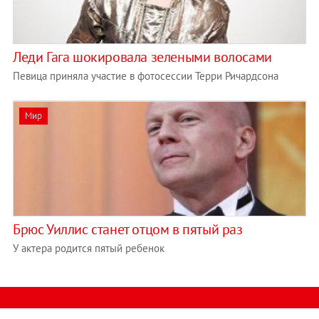
Леди Гага шокировала зелеными волосами
Певица приняла участие в фотосессии Терри Ричардсона
Мир
Брюс Уиллис станет отцом в пятый раз
У актера родится пятый ребенок