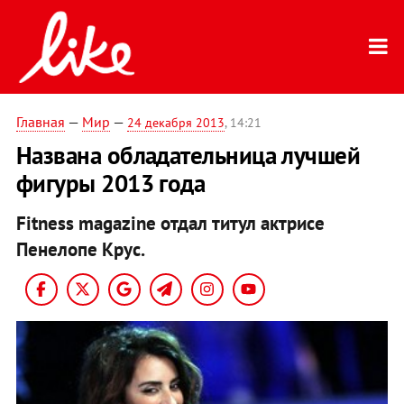
Главная
—
Мир
—
24 декабря 2013
, 14:21
Названа обладательница лучшей
фигуры 2013 года
Fitness magazine отдал титул актрисе
Пенелопе Крус.