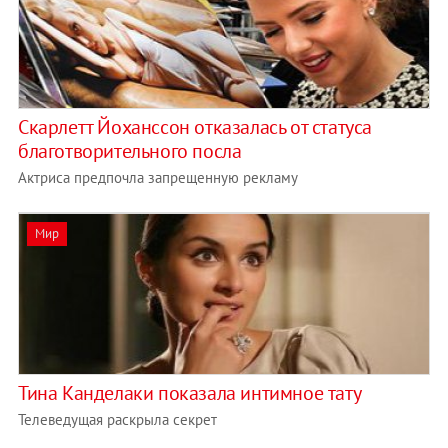
Скарлетт Йоханссон отказалась от статуса
благотворительного посла
Актриса предпочла запрещенную рекламу
Мир
Тина Канделаки показала интимное тату
Телеведущая раскрыла секрет