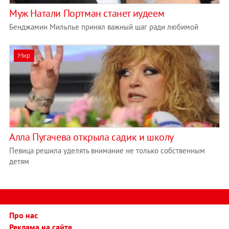
Муж Натали Портман станет иудеем
Бенджамин Мильпье принял важный шаг ради любимой
Мир
Алла Пугачева открыла садик и школу
Певица решила уделять внимание не только собственным
детям
Про нас
Реклама на сайте