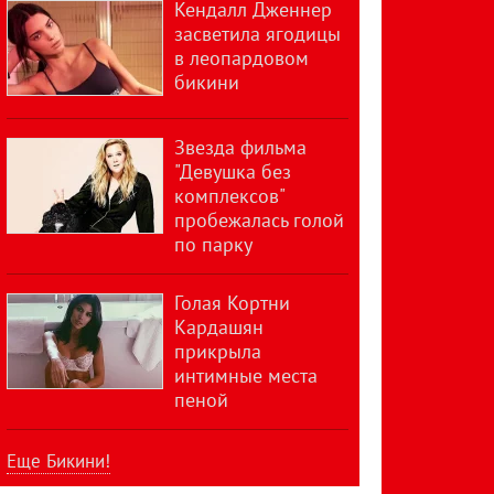
Кендалл Дженнер
засветила ягодицы
в леопардовом
бикини
Звезда фильма
"Девушка без
комплексов"
пробежалась голой
по парку
Голая Кортни
Кардашян
прикрыла
интимные места
пеной
Еще Бикини!