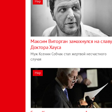
Мир
Максим Виторган замахнулся на славу
Доктора Хауса
Муж Ксении Собчак стал жертвой несчастного
случая
Мир