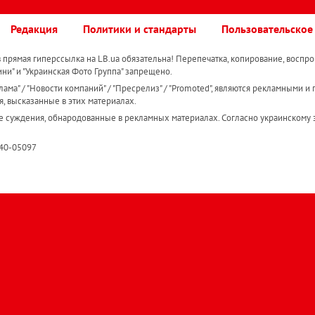
Редакция
Политики и стандарты
Пользовательское
прямая гиперссылка на LB.ua обязательна! Перепечатка, копирование, воспро
ини" и "Украинская Фото Группа" запрещено.
ама" / "Новости компаний" / "Пресрелиз" / "Promoted", являются рекламными и 
я, высказанные в этих материалах.
е суждения, обнародованные в рекламных материалах. Согласно украинскому з
R40-05097