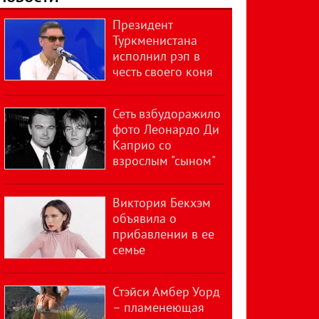
Президент
Туркменистана
исполнил рэп в
честь своего коня
Сеть взбудоражило
фото Леонардо Ди
Каприо со
взрослым "сыном"
Виктория Бекхэм
объявила о
прибавлении в ее
семье
Стэйси Амбер Уорд
– пламенеющая