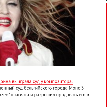
онна выиграла суд у композитора,
ионный суд бельгийского города Монс 3
ozen" плагиата и разрешил продавать его в