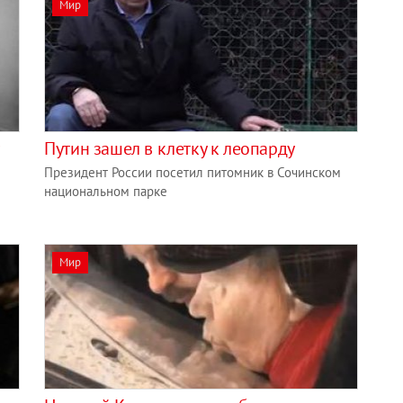
Мир
Путин зашел в клетку к леопарду
Президент России посетил питомник в Сочинском
национальном парке
Мир