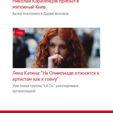
Николай Караченцов прибыл в
мятежный Киев
Актер поклонился Дарам волхвов
Мир
Лена Катина: "На Олимпиаде относятся к
артистам как к говну"
Участница группы "t.A.T.u." разочарована
организацией