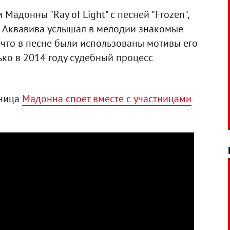
Мадонны "Ray of Light" с песней "Frozen",
е Аквавива услышал в мелодии знакомые
, что в песне были использованы мотивы его
лько в 2014 году судебный процесс
ьница
Мадонна споет вместе с участницами