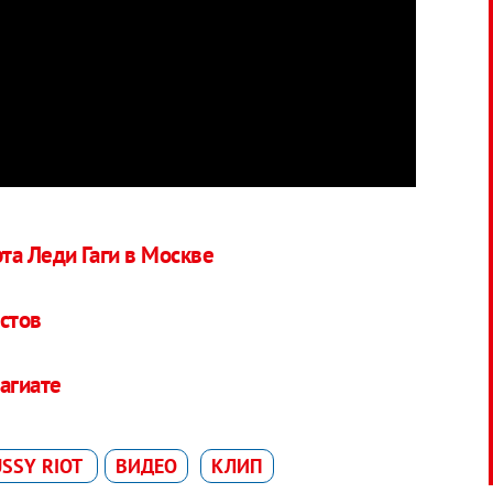
та Леди Гаги в Москве
истов
агиате
USSY RIOT
ВИДЕО
КЛИП