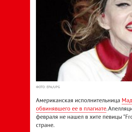
ФОТО: EPA/UPG
Американская исполнительница
Мад
обвинявшего ее в плагиате
. Апелляц
февраля не нашел в хите певицы "Fr
стране.