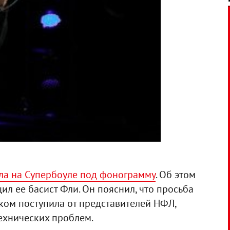
пила на Супербоуле под фонограмму
. Об этом
л ее басист Фли. Он пояснил, что просьба
ком поступила от представителей НФЛ,
ехнических проблем.