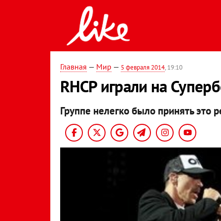
Главная
—
Мир
—
5 февраля 2014
, 19:10
RHCP играли на Супер
Группе нелегко было принять это 