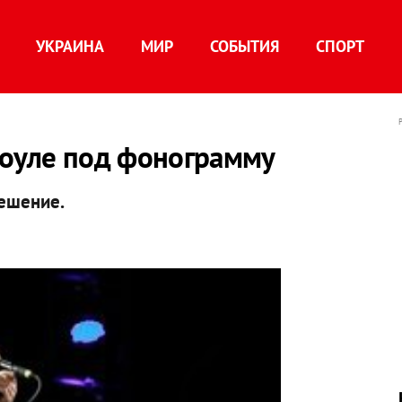
УКРАИНА
МИР
СОБЫТИЯ
СПОРТ
боуле под фонограмму
решение.