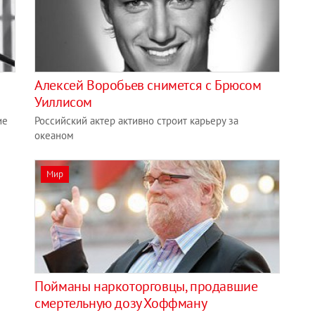
Алексей Воробьев снимется с Брюсом
Уиллисом
ие
Российский актер активно строит карьеру за
океаном
Мир
Пойманы наркоторговцы, продавшие
смертельную дозу Хоффману