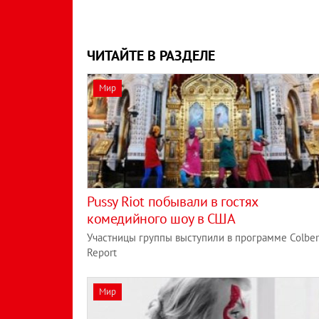
ЧИТАЙТЕ В РАЗДЕЛЕ
Мир
Pussy Riot побывали в гостях
комедийного шоу в США
Участницы группы выступили в программе Colber
Report
Мир