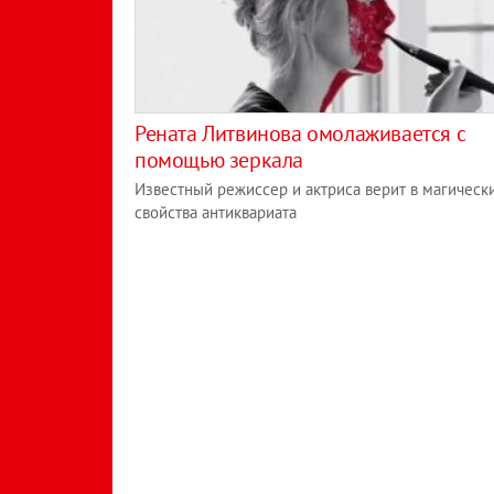
Рената Литвинова омолаживается с
помощью зеркала
Известный режиссер и актриса верит в магическ
свойства антиквариата