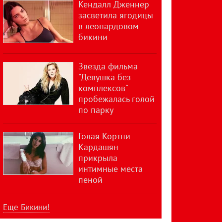
Кендалл Дженнер
засветила ягодицы
в леопардовом
бикини
Звезда фильма
"Девушка без
комплексов"
пробежалась голой
по парку
Голая Кортни
Кардашян
прикрыла
интимные места
пеной
Еще Бикини!