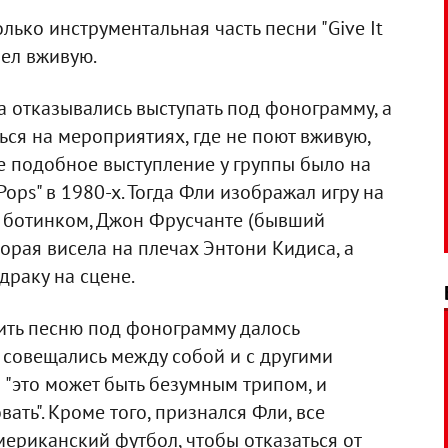
олько инструментальная часть песни "Give It
пел вживую.
а отказывались выступать под фонограмму, а
ься на мероприятиях, где не поют вживую,
е подобное выступление у группы было на
Pops" в 1980-х. Тогда Фли изображал игру на
м ботинком, Джон Фрусчанте (бывший
оторая висела на плечах Энтони Кидиса, а
драку на сцене.
нить песню под фонограмму далось
 совещались между собой и с другими
 "это может быть безумным трипом, и
ть". Кроме того, признался Фли, все
ериканский футбол, чтобы отказаться от