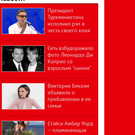
Президент
Туркменистана
исполнил рэп в
честь своего коня
Сеть взбудоражило
фото Леонардо Ди
Каприо со
взрослым "сыном"
Виктория Бекхэм
объявила о
прибавлении в ее
семье
Стэйси Амбер Уорд
– пламенеющая