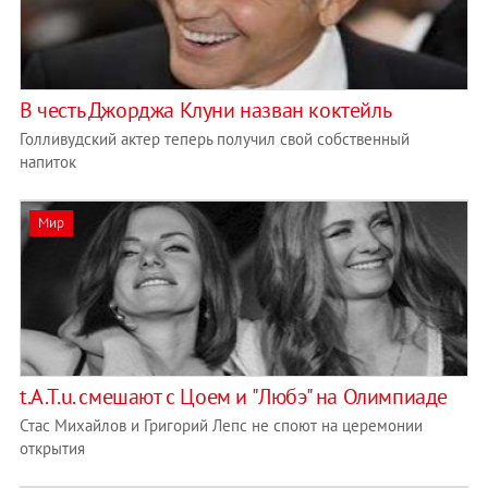
В честь Джорджа Клуни назван коктейль
Голливудский актер теперь получил свой собственный
напиток
Мир
t.A.T.u. смешают с Цоем и "Любэ" на Олимпиаде
Стас Михайлов и Григорий Лепс не споют на церемонии
открытия