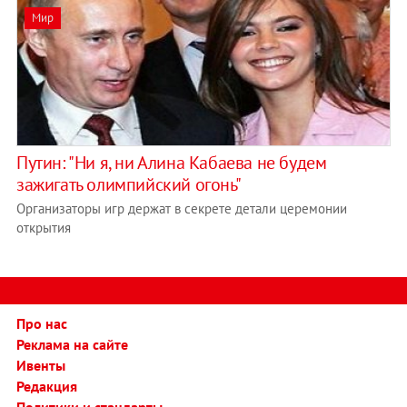
Мир
Путин: "Ни я, ни Алина Кабаева не будем
зажигать олимпийский огонь"
Организаторы игр держат в секрете детали церемонии
открытия
Про нас
Реклама на сайте
Ивенты
Редакция