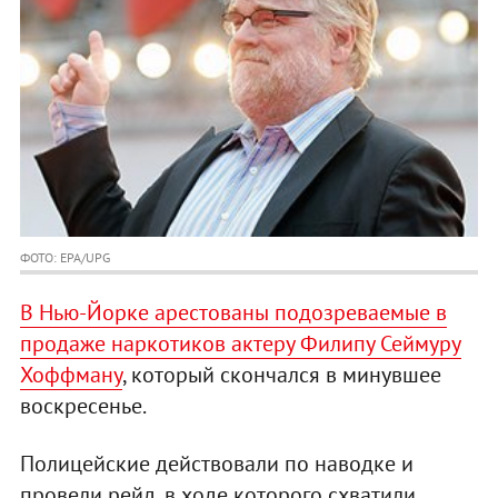
ФОТО: EPA/UPG
В Нью-Йорке арестованы подозреваемые в
продаже наркотиков актеру Филипу Сеймуру
Хоффману
, который скончался в минувшее
воскресенье.
Полицейские действовали по наводке и
провели рейд, в ходе которого схватили