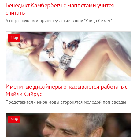
Бенедикт Камбербетч с маппетами учится
считать
Актер с куклами принял участие в шоу "Улица Сезам"
Мир
Именитые дизайнеры отказываются работать с
Майли Сайрус
Представители мира моды сторонятся молодой поп-звезды
Мир