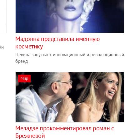
Мадонна представила именную
косметику
жи
Певица запускает инновационный и революционный
бренд
Мир
Меладзе прокомментировал роман с
Брежневой