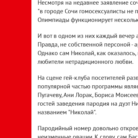
Несмотря на недавнее заявление соч
"в городе Сочи гомосексуалисты не 
Олимпиады функционирует нескольк
И вот в одном из них каждый вечер а
Правда, не собственной персоной - 
Однако сам Николай, как оказалось, 
любители нетрадиционного любви.
На сцене гей-клуба посетителей раз
популярной частью программы являе
Пугачеву, Ани Лорак, Бориса Моисее
гостей заведения пародия на дуэт Н
названием "Николай".
Пародийный номер довольно откров
неизменные овации. К слову, сам Баск