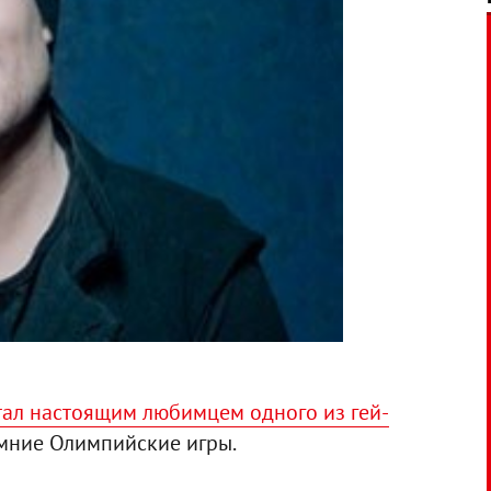
тал настоящим любимцем одного из гей-
имние Олимпийские игры.