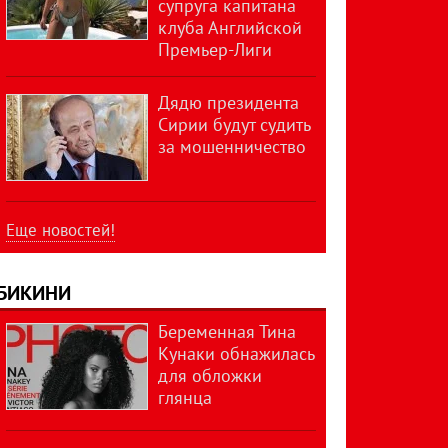
супруга капитана
клуба Английской
Премьер-Лиги
Дядю президента
Сирии будут судить
за мошенничество
Еще новостей!
БИКИНИ
Беременная Тина
Кунаки обнажилась
для обложки
глянца