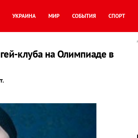
УКРАИНА
МИР
СОБЫТИЯ
СПОРТ
гей-клуба на Олимпиаде в
т.