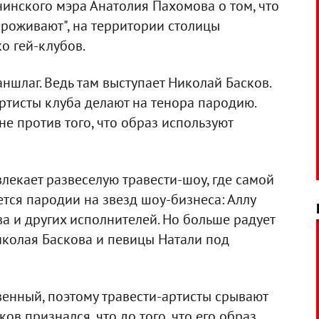
инского мэра Анатолия Пахомова о том, что
проживают", на территории столицы
о гей-клубов.
ншлаг. Ведь там выступает Николай Басков.
артисты клуба делают на тенора пародию.
не против того, что образ используют
влекает развеселую травести-шоу, где самой
тся пародии на звезд шоу-бизнеса: Аллу
ва и других исполнителей. Но больше радует
иколая Баскова и певицы Натали под
енный, поэтому травести-артисты срывают
ов признался, что до того, что его образ