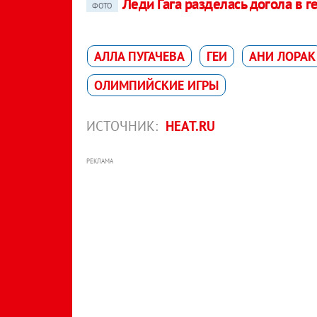
Леди Гага разделась догола в г
ФОТО
АЛЛА ПУГАЧЕВА
ГЕИ
АНИ ЛОРАК
ОЛИМПИЙСКИЕ ИГРЫ
ИСТОЧНИК:
HEAT.RU
РЕКЛАМА