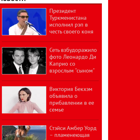
Президент
Туркменистана
исполнил рэп в
честь своего коня
Сеть взбудоражило
фото Леонардо Ди
Каприо со
взрослым "сыном"
Виктория Бекхэм
объявила о
прибавлении в ее
семье
Стэйси Амбер Уорд
– пламенеющая