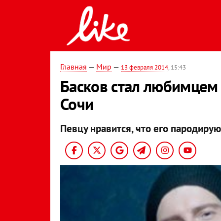
Главная
—
Мир
—
13 февраля 2014
, 15:43
Басков стал любимцем 
Сочи
Певцу нравится, что его пародирую