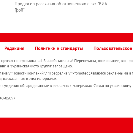
Продюсер рассказал об отношениях с экс-"ВИА
Грой"
Редакция
Политики и стандарты
Пользовательское
прямая гиперссылка на LB.ua обязательна! Перепечатка, копирование, воспро
ини" и "Украинская Фото Группа" запрещено.
ама" / "Новости компаний" / "Пресрелиз" / "Promoted", являются рекламными и 
я, высказанные в этих материалах.
е суждения, обнародованные в рекламных материалах. Согласно украинскому з
R40-05097