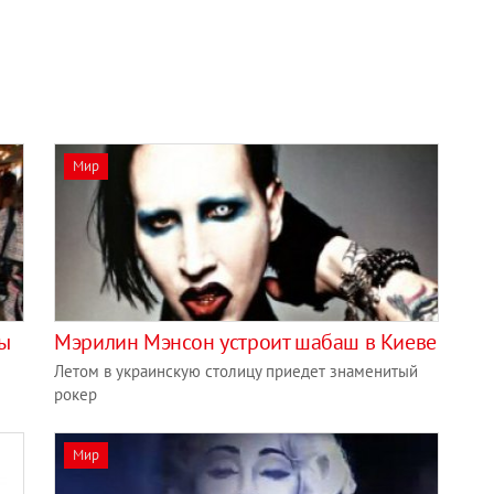
Мир
ты
Мэрилин Мэнсон устроит шабаш в Киеве
Летом в украинскую столицу приедет знаменитый
рокер
Мир