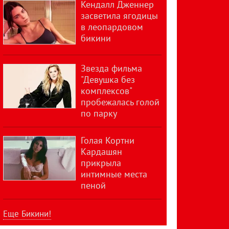
Кендалл Дженнер
засветила ягодицы
в леопардовом
бикини
Звезда фильма
"Девушка без
комплексов"
пробежалась голой
по парку
Голая Кортни
Кардашян
прикрыла
интимные места
пеной
Еще Бикини!