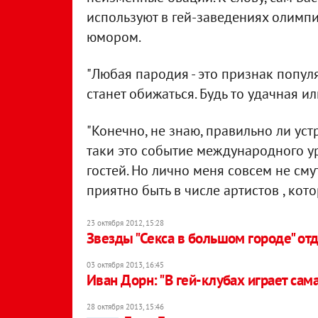
используют в гей-заведениях олимпи
юмором.
"Любая пародия - это признак популя
станет обижаться. Будь то удачная ил
"Конечно, не знаю, правильно ли ус
таки это событие международного ур
гостей. Но лично меня совсем не сму
приятно быть в числе артистов , кото
23 октября 2012, 15:28
Звезды "Секса в большом городе" от
03 октября 2013, 16:45
Иван Дорн: "В гей-клубах играет сам
28 октября 2013, 15:46