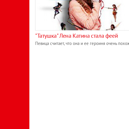
"Татушка" Лена Катина стала феей
Певица считает, что она и ее героиня очень похо