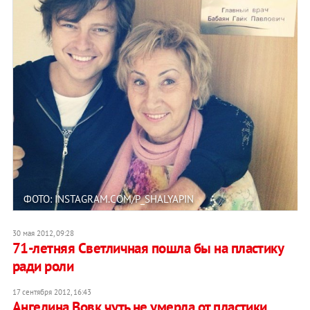
ФОТО: INSTAGRAM.COM/P_SHALYAPIN
30 мая 2012, 09:28
71-летняя Светличная пошла бы на пластику
ради роли
17 сентября 2012, 16:43
Ангелина Вовк чуть не умерла от пластики