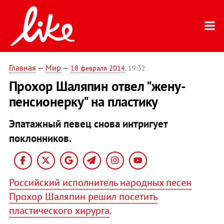
Главная
—
Мир
—
18 февраля 2014
, 19:32
Прохор Шаляпин отвел "жену-
пенсионерку" на пластику
Эпатажный певец снова интригует
поклонников.
Российский исполнитель народных песен
Прохор Шаляпин решил посетить
пластического хирурга
.