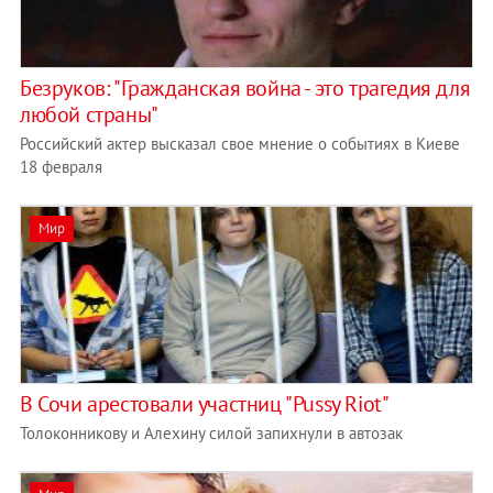
Безруков: "Гражданская война - это трагедия для
любой страны"
Российский актер высказал свое мнение о событиях в Киеве
18 февраля
Мир
В Сочи арестовали участниц "Pussy Riot"
Толоконникову и Алехину силой запихнули в автозак