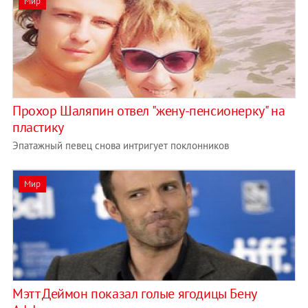
Мир
Прохор Шаляпин отвел "жену-пенсионерку" на
пластику
Эпатажный певец снова интригует поклонников
Мир
Мэтт Деймон показал голые ягодицы Бену