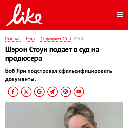
Главная
—
Мир
—
21 февраля 2014
, 10:14
Шэрон Стоун подает в суд на
продюсера
Боб Яри подстрекал сфальсифицировать
документы.