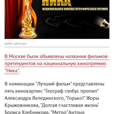
ФОТО: LENTA.RU
В Москве были объявлены названия фильмов-
претендентов на национальную кинопремию
"Ника"
.
В номинации "Лучший фильм" представлены
пять кинокартин: "Географ глобус пропил"
Александра Велединского, "Горько!" Жоры
Крыжовникова, "Долгая счастливая жизнь"
Бориса Хлебникова, "Метро" Антона