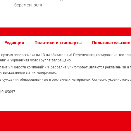
беременности
Редакция
Политики и стандарты
Пользовательское
прямая гиперссылка на LB.ua обязательна! Перепечатка, копирование, воспро
ини" и "Украинская Фото Группа" запрещено.
ама" / "Новости компаний" / "Пресрелиз" / "Promoted", являются рекламными и 
я, высказанные в этих материалах.
е суждения, обнародованные в рекламных материалах. Согласно украинскому з
R40-05097