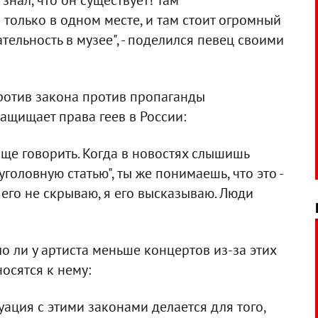
 знал, что он существует! Там
только в одном месте, и там стоит огромный
тельность в музее", - поделился певец своими
против закона против пропаганды
защищает права геев в России:
аще говорить. Когда в новостях слышишь
головную статью", ты же понимаешь, что это -
я его не скрываю, я его высказываю. Люди
ло ли у артиста меньше концертов из-за этих
осятся к нему:
уация с этими законами делается для того,