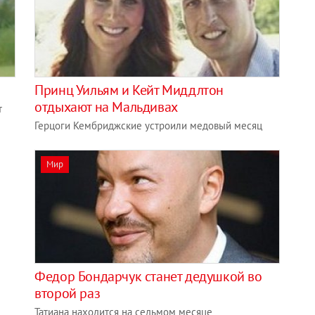
Принц Уильям и Кейт Миддлтон
отдыхают на Мальдивах
т
Герцоги Кембриджские устроили медовый месяц
Мир
Федор Бондарчук станет дедушкой во
второй раз
Татиана находится на седьмом месяце