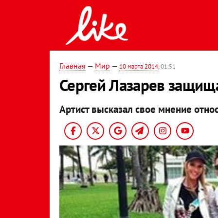
Главная
—
Мир
—
10 марта 2014
, 01:51
Сергей Лазарев защища
Артист высказал свое мнение относ