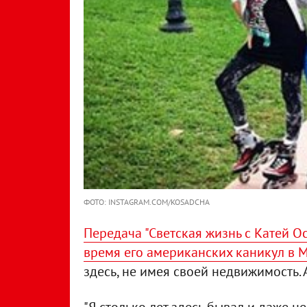
ФОТО: INSTAGRAM.COM/KOSADCHA
Передача "Светская жизнь с Катей О
время его американских каникул в 
здесь, не имея своей недвижимость. 