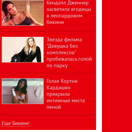
Кендалл Дженнер
засветила ягодицы
в леопардовом
бикини
Звезда фильма
"Девушка без
комплексов"
пробежалась голой
по парку
Голая Кортни
Кардашян
прикрыла
интимные места
пеной
Еще Бикини!