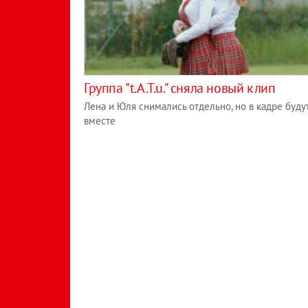
Группа "t.A.T.u." сняла новый клип
Лена и Юля снимались отдельно, но в кадре буду
вместе