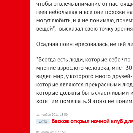
чтобы отвлечь внимание от настоящих
геев небольшая и все они похожи на
могут любить, и я не понимаю, почем
вещей", - высказал свою точку зрения
Осадчая поинтересовалась, не гей ли
"Всегда есть люди, которые себе чт
мнение взрослого человека, мне - 30
видел мир, у которого много друзей-г
которые являются прекрасными людь
которые должны быть счастливыми и 
хотят им помешать. Я этого не поним
11 ноября 2011, 13:50
Басков открыл ночной клуб для
ФОТО
01 марта 2012, 13:59