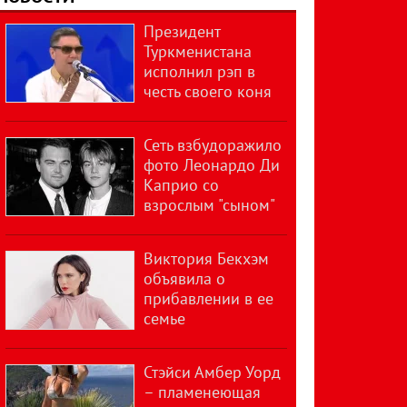
Президент
Туркменистана
исполнил рэп в
честь своего коня
Сеть взбудоражило
фото Леонардо Ди
Каприо со
взрослым "сыном"
Виктория Бекхэм
объявила о
прибавлении в ее
семье
Стэйси Амбер Уорд
– пламенеющая