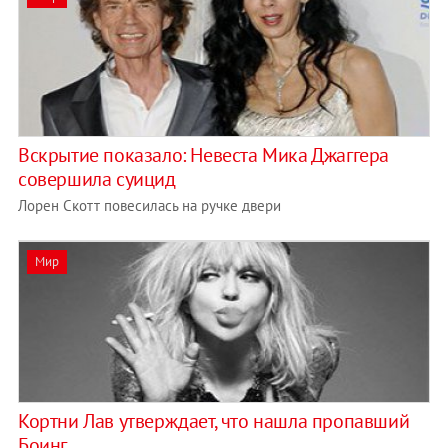
Вскрытие показало: Невеста Мика Джаггера
совершила суицид
Лорен Скотт повесилась на ручке двери
Мир
Кортни Лав утверждает, что нашла пропавший
Боинг