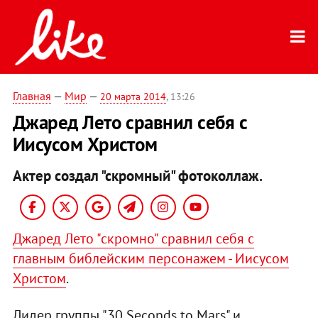
Главная
—
Мир
—
20 марта 2014
, 13:26
Джаред Лето сравнил себя с
Иисусом Христом
Актер создал "скромный" фотоколлаж.
Джаред Лето "скромно" сравнил себя с
главным библейским персонажем - Иисусом
Христом
.
Лидер группы "30 Seconds to Mars" и