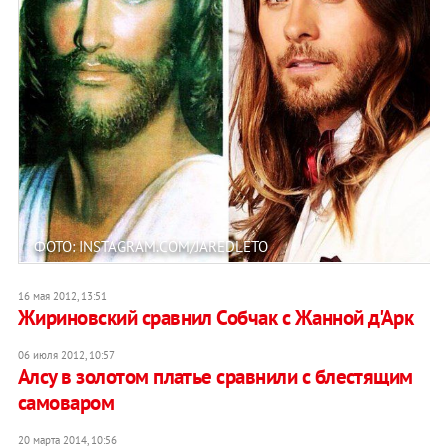
ФОТО: INSTAGRAM.COM/JAREDLETO
16 мая 2012, 13:51
Жириновский сравнил Собчак с Жанной д'Арк
06 июля 2012, 10:57
Алсу в золотом платье сравнили с блестящим
самоваром
20 марта 2014, 10:56