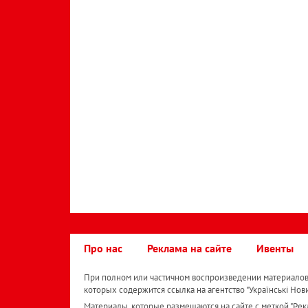
Про нас
Реклама на сайте
Ивенты
При полном или частичном воспроизведении материалов 
которых содержится ссылка на агентство "Українськi Нов
Материалы, которые размещаются на сайте с меткой "Рекл