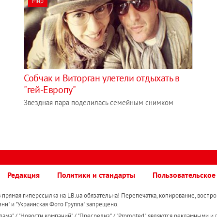
Мир
Собчак и Виторган улетели отдыхать в
"гей-Европу"
Звездная пара поделилась семейным снимком
Редакция
Политики и стандарты
Пользовательское
прямая гиперссылка на LB.ua обязательна! Перепечатка, копирование, воспро
ини" и "Украинская Фото Группа" запрещено.
ама" / "Новости компаний" / "Пресрелиз" / "Promoted", являются рекламными и 