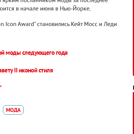
цу ярким посланником моды за последнее
оится в начале июня в Нью-Йорке.
n Icon Award" становились Кейт Мосс и Леди
ой моды следующего года
вету II иконой стиля
"
МОДА