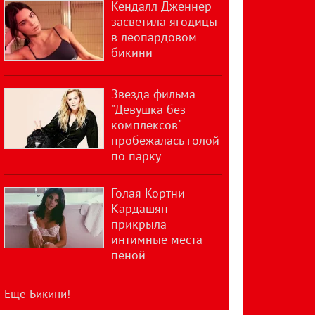
Кендалл Дженнер
засветила ягодицы
в леопардовом
бикини
Звезда фильма
"Девушка без
комплексов"
пробежалась голой
по парку
Голая Кортни
Кардашян
прикрыла
интимные места
пеной
Еще Бикини!