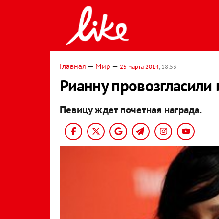
Главная
—
Мир
—
25 марта 2014
, 18:53
Рианну провозгласили
Певицу ждет почетная награда.