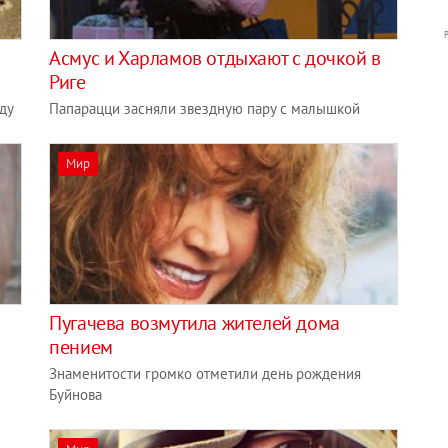
Асмус и Харламов отдыхают с дочкой в
Риге
еду
Папарацци засняли звездную пару с малышкой
Мир
Пугачева возмутила жителей дома
пением
Знаменитости громко отметили день рождения
Буйнова