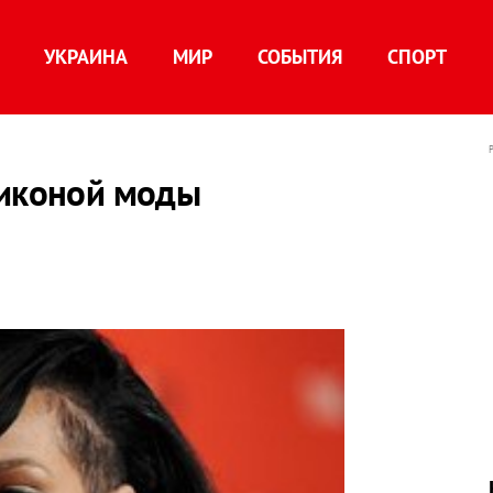
УКРАИНА
МИР
СОБЫТИЯ
СПОРТ
 иконой моды