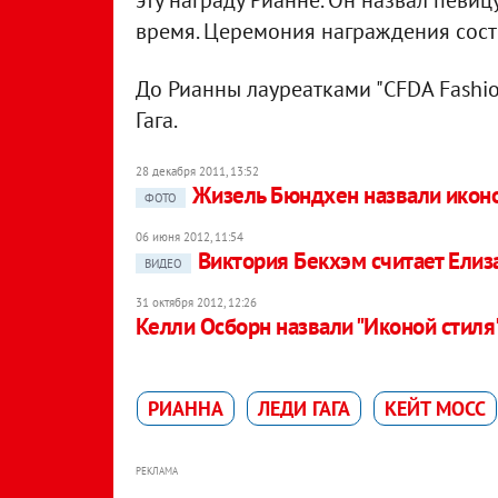
эту награду Рианне. Он назвал певи
время. Церемония награждения сост
До Рианны лауреатками "CFDA Fashio
Гага.
28 декабря 2011, 13:52
Жизель Бюндхен назвали икон
ФОТО
06 июня 2012, 11:54
Виктория Бекхэм считает Елиза
ВИДЕО
31 октября 2012, 12:26
Келли Осборн назвали "Иконой стиля
РИАННА
ЛЕДИ ГАГА
КЕЙТ МОСС
РЕКЛАМА