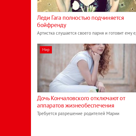
Леди Гага полностью подчиняется
бойфренду
Артистка слушается своего парня и готовит ему 
Мир
Дочь Кончаловского отключают от
аппаратов жизнеобеспечения
Требуется разрешение родителей Марии