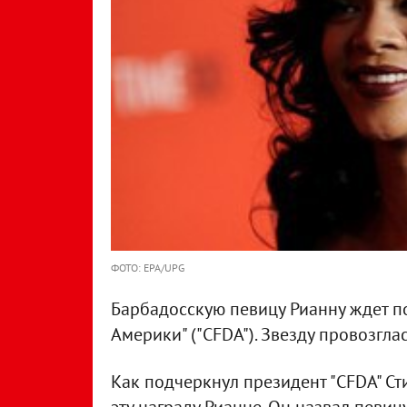
ФОТО: EPA/UPG
Барбадосскую певицу Рианну ждет п
Америки" ("CFDA"). Звезду провозгла
Как подчеркнул президент "CFDA" Ст