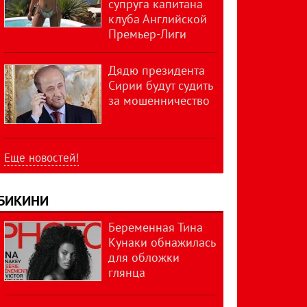
супруга капитана
клуба Английской
Премьер-Лиги
Дядю президента
Сирии будут судить
за мошенничество
Еще новостей!
БИКИНИ
Беременная Тина
Кунаки обнажилась
для обложки
глянца