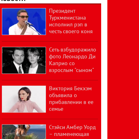
Президент
Туркменистана
исполнил рэп в
честь своего коня
Сеть взбудоражило
фото Леонардо Ди
Каприо со
взрослым "сыном"
Виктория Бекхэм
объявила о
прибавлении в ее
семье
Стэйси Амбер Уорд
– пламенеющая