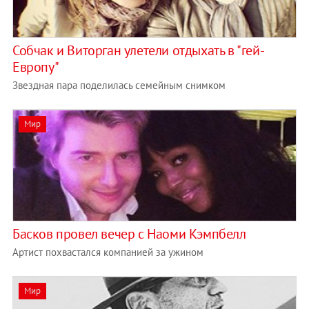
Собчак и Виторган улетели отдыхать в "гей-
Европу"
Звездная пара поделилась семейным снимком
Мир
Басков провел вечер с Наоми Кэмпбелл
Артист похвастался компанией за ужином
Мир