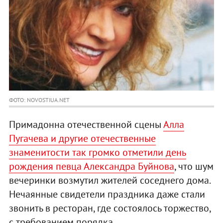
ФОТО: NOVOSTIUA.NET
Примадонна отечественной сцены
Алла
Пугачева и другие отечественные
знаменитости так громко отметили день
рождения певца Александра Буйнова
, что шум
вечеринки возмутил жителей соседнего дома.
Нечаянные свидетели праздника даже стали
звонить в ресторан, где состоялось торжество,
с требованием порядка.