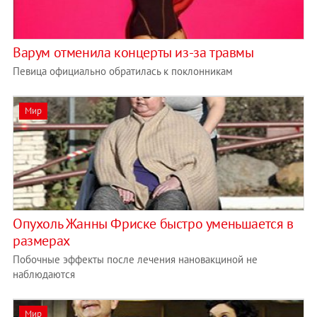
Варум отменила концерты из-за травмы
Певица официально обратилась к поклонникам
Мир
Опухоль Жанны Фриске быстро уменьшается в
размерах
Побочные эффекты после лечения нановакциной не
наблюдаются
Мир