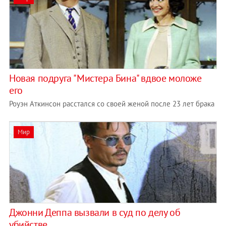
Новая подруга "Мистера Бина" вдвое моложе
его
Роуэн Аткинсон расстался со своей женой после 23 лет брака
Мир
Джонни Деппа вызвали в суд по делу об
убийстве