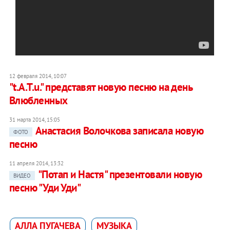
12 февраля 2014, 10:07
"t.A.T.u." представят новую песню на день
Влюбленных
31 марта 2014, 15:05
Анастасия Волочкова записала новую
ФОТО
песню
11 апреля 2014, 13:32
"Потап и Настя" презентовали новую
ВИДЕО
песню "Уди Уди"
АЛЛА ПУГАЧЕВА
МУЗЫКА