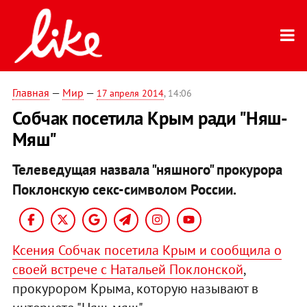
Главная
—
Мир
—
17 апреля 2014
, 14:06
Собчак посетила Крым ради "Няш-
Мяш"
Телеведущая назвала "няшного" прокурора
Поклонскую секс-символом России.
Ксения Собчак посетила Крым и сообщила о
своей встрече с Натальей Поклонской
,
прокурором Крыма, которую называют в