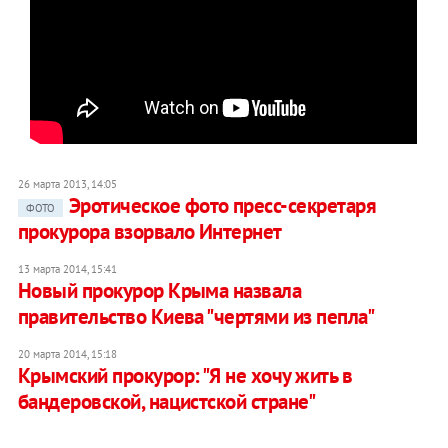
26 марта 2013, 14:05
Эротическое фото пресс-секретаря
ФОТО
прокурора взорвало Интернет
13 марта 2014, 15:41
Новый прокурор Крыма назвала
правительство Киева "чертями из пепла"
20 марта 2014, 15:18
Крымский прокурор: "Я не хочу жить в
бандеровской, нацистской стране"