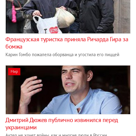
Французская туристка приняла Ричарда Гира за
бомжа
Карин Гомбо пожалела оборванца и угостила его пиццей
Мир
Дмитрий Дюжев публично извинился перед
украинцами
Актер не хочет войны, как и многие люди в России