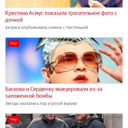
Кристина Асмус показала трогательное фото с
дочкой
Актриса опубликовала снимок с Настенькой
Мир
Баскова и Сердючку эвакуировали из-за
заложенной бомбы
Звезды оказались под угрозой взрыва
Мир