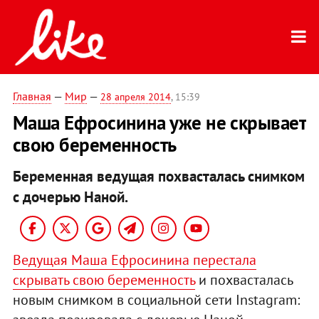
Главная
—
Мир
—
28 апреля 2014
, 15:39
Маша Ефросинина уже не скрывает
свою беременность
Беременная ведущая похвасталась снимком
с дочерью Наной.
Ведущая Маша Ефросинина перестала
скрывать свою беременность
и похвасталась
новым снимком в социальной сети Instagram: