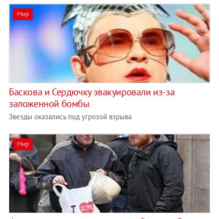
Мир
Баскова и Сердючку эвакуировали из-за
заложенной бомбы
Звезды оказались под угрозой взрыва
Мир