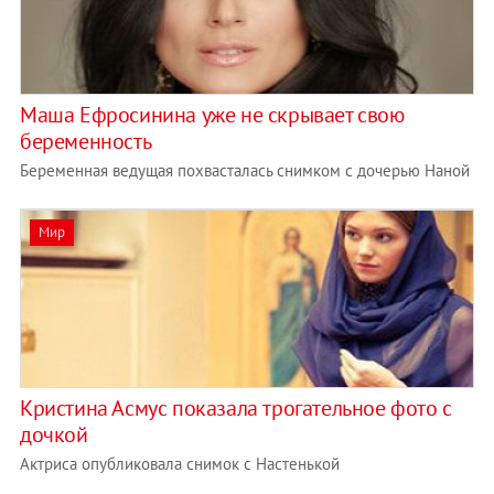
Маша Ефросинина уже не скрывает свою
беременность
Беременная ведущая похвасталась снимком с дочерью Наной
Мир
Кристина Асмус показала трогательное фото с
дочкой
Актриса опубликовала снимок с Настенькой