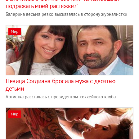
подражать моей растяжке?"
Балерина весьма резко высказалась в сторону журналистки
Мир
Певица Согдиана бросила мужа с десятью
детьми
Артистка рассталась с президентом хоккейного клуба
Мир