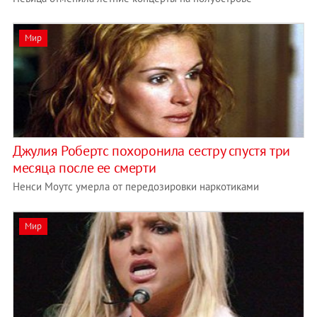
Мир
Джулия Робертс похоронила сестру спустя три
месяца после ее смерти
Ненси Моутс умерла от передозировки наркотиками
Мир