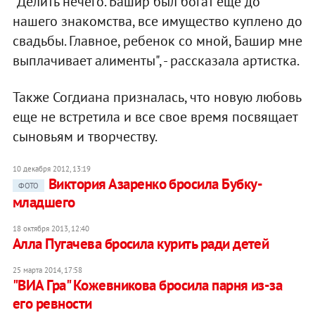
"Делить нечего. Башир был богат еще до
нашего знакомства, все имущество куплено до
свадьбы. Главное, ребенок со мной, Башир мне
выплачивает алименты", - рассказала артистка.
Также Согдиана призналась, что новую любовь
еще не встретила и все свое время посвящает
сыновьям и творчеству.
10 декабря 2012, 13:19
Виктория Азаренко бросила Бубку-
ФОТО
младшего
18 октября 2013, 12:40
Алла Пугачева бросила курить ради детей
25 марта 2014, 17:58
"ВИА Гра" Кожевникова бросила парня из-за
его ревности