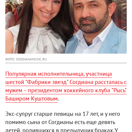
ФОТО: SOGDIANAMUSIC.RU
Популярная исполнительница, участница
шестой "Фабрики звезд" Согдиана рассталась с
мужем – президентом хоккейного клуба "Рысь"
Баширом Куштовым
.
Экс-супруг старше певицы на 17 лет, и у него
помимо сына от Согдианы есть еще девять
детей, родившихся в предыдущих браках. У