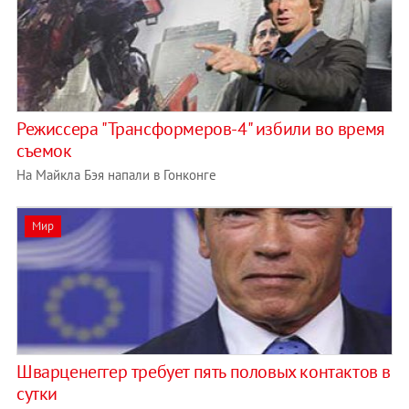
Режиссера "Трансформеров-4" избили во время
съемок
На Майкла Бэя напали в Гонконге
Мир
Шварценеггер требует пять половых контактов в
сутки