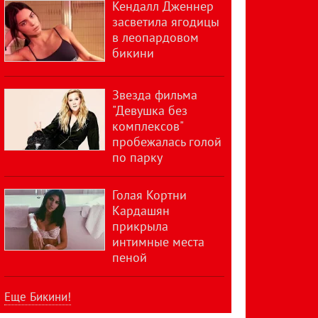
Кендалл Дженнер
засветила ягодицы
в леопардовом
бикини
Звезда фильма
"Девушка без
комплексов"
пробежалась голой
по парку
Голая Кортни
Кардашян
прикрыла
интимные места
пеной
Еще Бикини!