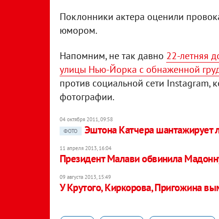
Поклонники актера оценили провока
юмором.
Напомним, не так давно
22-летняя д
улицы Нью-Йорка с обнаженной гру
против социальной сети Instagram, 
фотографии.
04 октября 2011, 09:58
Эштона Катчера шантажирует 
ФОТО
11 апреля 2013, 16:04
Президент Малави обвинила Мадонн
09 августа 2013, 15:49
У Крутого, Киркорова, Пригожина вы