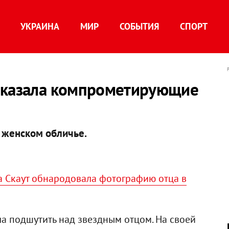
УКРАИНА
МИР
СОБЫТИЯ
СПОРТ
оказала компрометирующие
 женском обличье.
са Скаут обнародовала фотографию отца в
а подшутить над звездным отцом. На своей