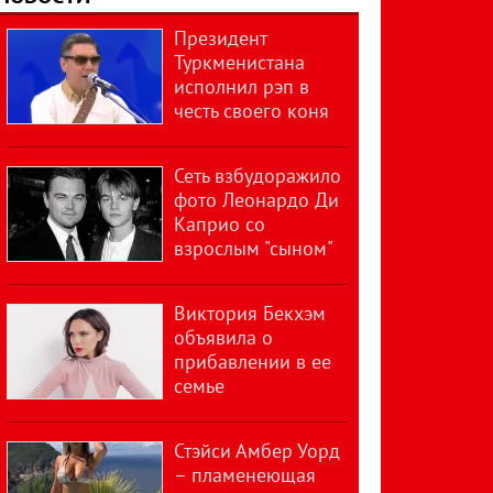
Президент
Туркменистана
исполнил рэп в
честь своего коня
Сеть взбудоражило
фото Леонардо Ди
Каприо со
взрослым "сыном"
Виктория Бекхэм
объявила о
прибавлении в ее
семье
Стэйси Амбер Уорд
– пламенеющая