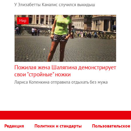
У Элизабетты Каналис случился выкидыш
Мир
Пожилая жена Шаляпина демонстрирует
свои "стройные" ножки
Лариса Копенкина отправила отдыхать без мужа
Редакция
Политики и стандарты
Пользовательское