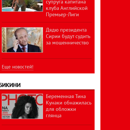
супруга капитана
клуба Английской
Премьер-Лиги
Дядю президента
Сирии будут судить
за мошенничество
Еще новостей!
БИКИНИ
Беременная Тина
Кунаки обнажилась
для обложки
глянца