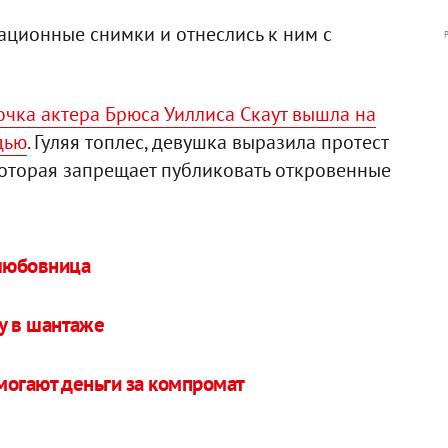
ционные снимки и отнеслись к ним с
очка актера Брюса Уиллиса Скаут вышла на
дью
. Гуляя топлес, девушка выразила протест
которая запрещает публиковать откровенные
любовница
у в шантаже
могают деньги за компромат