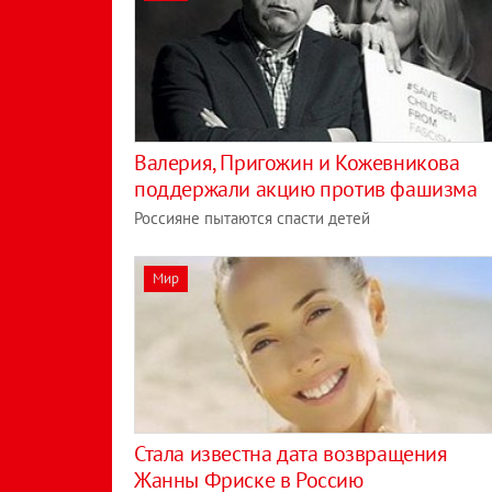
Валерия, Пригожин и Кожевникова
поддержали акцию против фашизма
Россияне пытаются спасти детей
Мир
Стала известна дата возвращения
Жанны Фриске в Россию