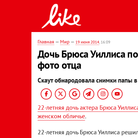
Главная
—
Мир
—
19 июня 2014
, 16:09
Дочь Брюса Уиллиса п
фото отца
Скаут обнародовала снимки папы в
22-летняя дочь актера Брюса Уилли
женском обличье
.
22-летняя дочь Брюса Уиллиса решил