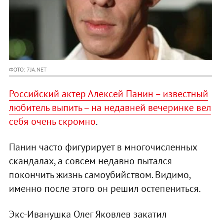
ФОТО: 7JA.NET
Российский актер Алексей Панин – известный
любитель выпить – на недавней вечеринке вел
себя очень скромно
.
Панин часто фигурирует в многочисленных
скандалах, а совсем недавно пытался
покончить жизнь самоубийством. Видимо,
именно после этого он решил остепениться.
Экс-Ивануш­ка Олег Яковлев закатил