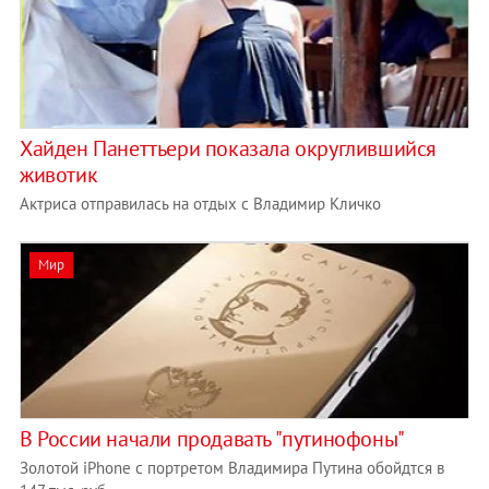
Хайден Панеттьери показала округлившийся
животик
Актриса отправилась на отдых с Владимир Кличко
Мир
В России начали продавать "путинофоны"
Золотой iPhone с портретом Владимира Путина обойдтся в