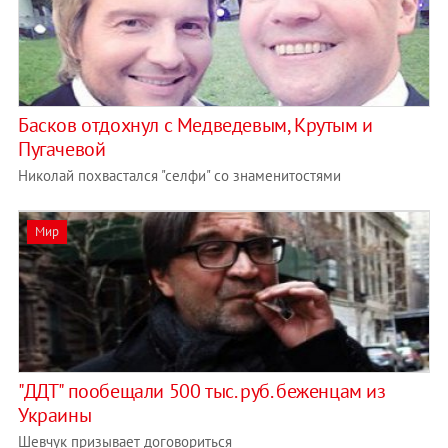
Басков отдохнул с Медведевым, Крутым и
Пугачевой
Николай похвастался "селфи" со знаменитостями
Мир
"ДДТ" пообещали 500 тыс. руб. беженцам из
Украины
Шевчук призывает договориться