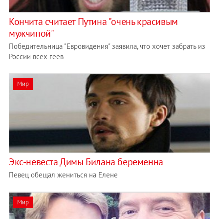
Кончита считает Путина "очень красивым
мужчиной"
Победительница "Евровидения" заявила, что хочет забрать из
России всех геев
Мир
Экс-невеста Димы Билана беременна
Певец обещал жениться на Елене
Мир