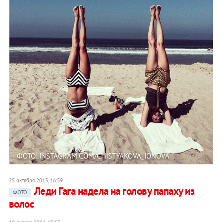
ФОТО: INSTAGRAM.COM/CHISTYAKOVA_IONOVA
25 октября 2013, 16:59
Леди Гага надела на голову папаху из
ФОТО
волос