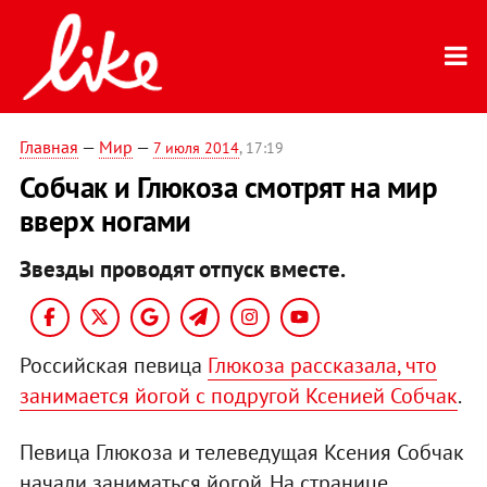
Главная
—
Мир
—
7 июля 2014
, 17:19
Собчак и Глюкоза смотрят на мир
вверх ногами
Звезды проводят отпуск вместе.
Российская певица
Глюкоза рассказала, что
занимается йогой с подругой Ксенией Собчак
.
Певица Глюкоза и телеведущая Ксения Собчак
начали заниматься йогой. На странице