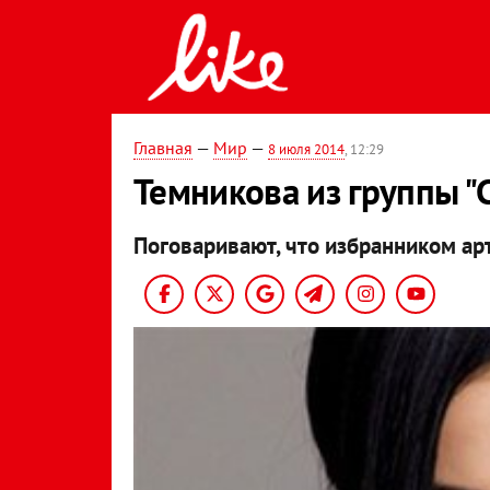
Главная
—
Мир
—
8 июля 2014
, 12:29
Темникова из группы "
Поговаривают, что избранником арт