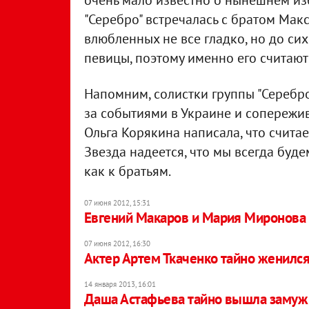
очень мало известно о нынешнем из
"Серебро" встречалась с братом Мак
влюбленных не все гладко, но до си
певицы, поэтому именно его считаю
Напомним, солистки группы "Серебро
за событиями в Украине и сопережи
Ольга Корякина написала, что счита
Звезда надеется, что мы всегда буд
как к братьям.
07 июня 2012, 15:31
Евгений Макаров и Мария Миронова
07 июня 2012, 16:30
Актер Артем Ткаченко тайно женилс
14 января 2013, 16:01
Даша Астафьева тайно вышла замуж