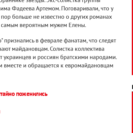
браннике звезды. Экс-солистка группы
сима Фадеева Артемом. Поговаривали, что у
х пор больше не известно о других романах
т самым вероятным мужем Елены.
" признались в феврале фанатам, что следят
вают майдановцам. Солистка коллектива
ет украинцев и россиян братскими народами.
ем вместе и обращается к евромайдановцам
 тайно поженились
я