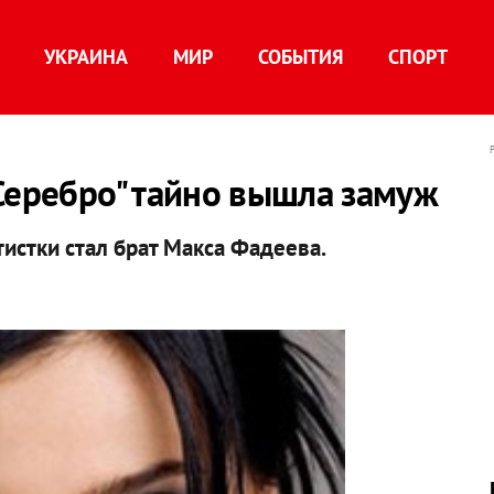
УКРАИНА
МИР
СОБЫТИЯ
СПОРТ
Серебро" тайно вышла замуж
истки стал брат Макса Фадеева.