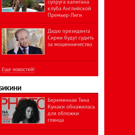
супруга капитана
клуба Английской
Премьер-Лиги
Дядю президента
Сирии будут судить
за мошенничество
Еще новостей!
БИКИНИ
Беременная Тина
Кунаки обнажилась
для обложки
глянца