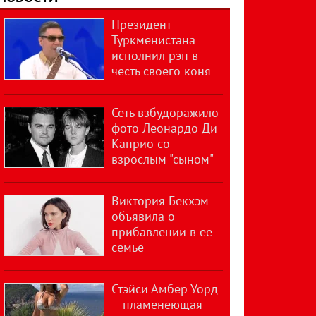
Президент
Туркменистана
исполнил рэп в
честь своего коня
Сеть взбудоражило
фото Леонардо Ди
Каприо со
взрослым "сыном"
Виктория Бекхэм
объявила о
прибавлении в ее
семье
Стэйси Амбер Уорд
– пламенеющая