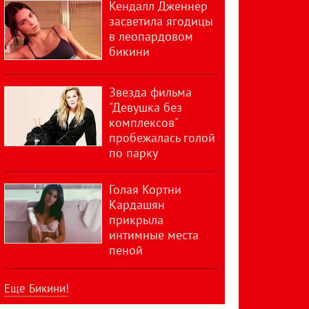
Кендалл Дженнер
засветила ягодицы
в леопардовом
бикини
Звезда фильма
"Девушка без
комплексов"
пробежалась голой
по парку
Голая Кортни
Кардашян
прикрыла
интимные места
пеной
Еще Бикини!