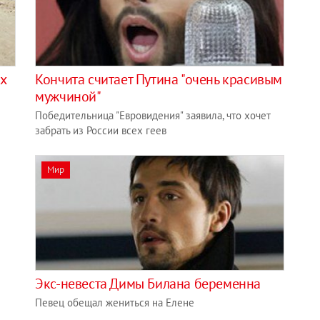
х
Кончита считает Путина "очень красивым
мужчиной"
Победительница "Евровидения" заявила, что хочет
забрать из России всех геев
Мир
Экс-невеста Димы Билана беременна
Певец обещал жениться на Елене