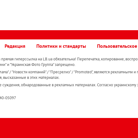
Редакция
Политики и стандарты
Пользовательское
прямая гиперссылка на LB.ua обязательна! Перепечатка, копирование, воспро
ини" и "Украинская Фото Группа" запрещено.
ама" / "Новости компаний" / "Пресрелиз" / "Promoted", являются рекламными и 
я, высказанные в этих материалах.
е суждения, обнародованные в рекламных материалах. Согласно украинскому з
R40-05097