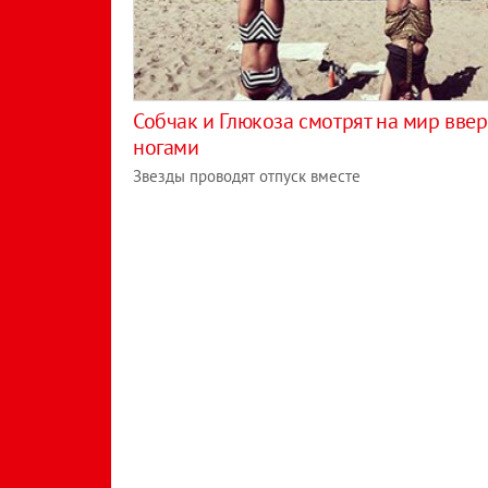
Собчак и Глюкоза смотрят на мир ввер
ногами
Звезды проводят отпуск вместе