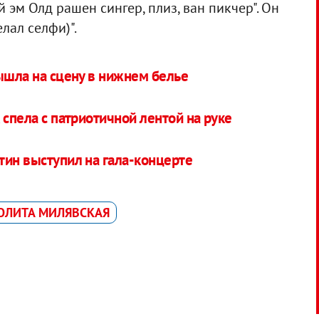
"ай эм Олд рашен сингер, плиз, ван пикчер". Он
лал селфи)".
ышла на сцену в нижнем белье
 спела с патриотичной лентой на руке
тин выступил на гала-концерте
ОЛИТА МИЛЯВСКАЯ