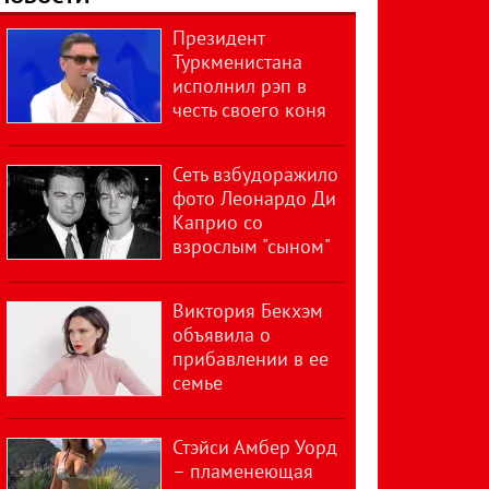
Президент
Туркменистана
исполнил рэп в
честь своего коня
Сеть взбудоражило
фото Леонардо Ди
Каприо со
взрослым "сыном"
Виктория Бекхэм
объявила о
прибавлении в ее
семье
Стэйси Амбер Уорд
– пламенеющая