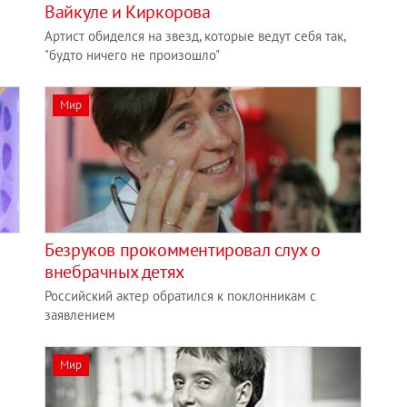
Вайкуле и Киркорова
Артист обиделся на звезд, которые ведут себя так,
"будто ничего не произошло"
Мир
Безруков прокомментировал слух о
внебрачных детях
Российский актер обратился к поклонникам с
заявлением
Мир