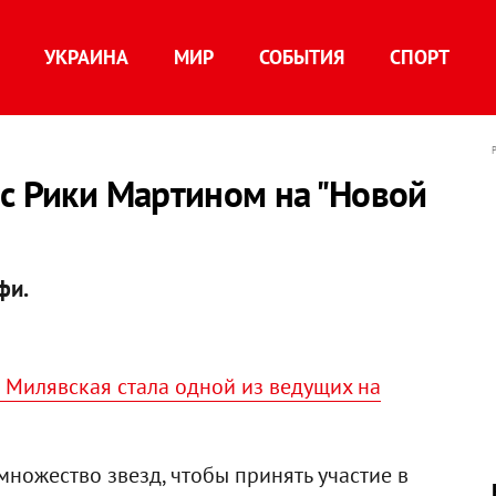
УКРАИНА
МИР
СОБЫТИЯ
СПОРТ
с Рики Мартином на "Новой
фи.
 Милявская стала одной из ведущих на
множество звезд, чтобы принять участие в