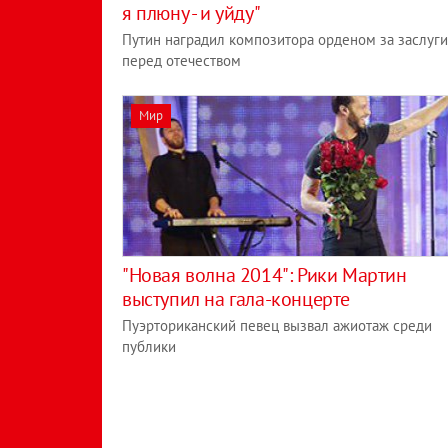
я плюну - и уйду"
Путин наградил композитора орденом за заслуги
перед отечеством
Мир
"Новая волна 2014": Рики Мартин
выступил на гала-концерте
Пуэрториканский певец вызвал ажиотаж среди
публики