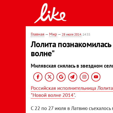
Главная
—
Мир
—
28 июля 2014
, 14:55
Лолита познакомилась 
волне"
Милявская снялась в звездном сел
Российская исполнительница Лолита
"Новой волне 2014"
.
С 22 по 27 июля в Латвию съехалось 