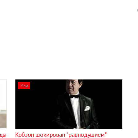
Мир
жды
Кобзон шокирован "равнодушием"