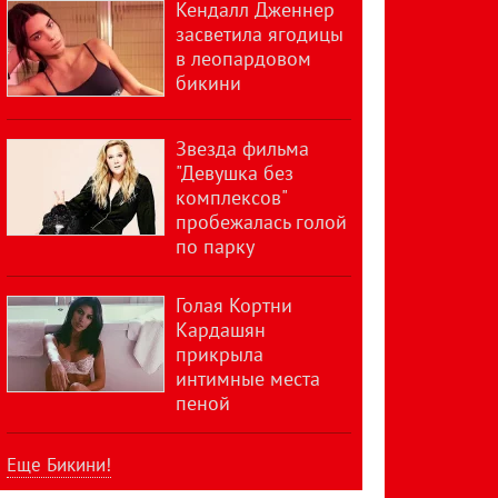
Кендалл Дженнер
засветила ягодицы
в леопардовом
бикини
Звезда фильма
"Девушка без
комплексов"
пробежалась голой
по парку
Голая Кортни
Кардашян
прикрыла
интимные места
пеной
Еще Бикини!