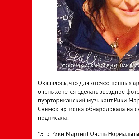
ФОТО: INSTAGRAM.COM/LOLITAMILYA
Оказалось, что для отечественных а
очень хочется сделать звездное фото
пуэрториканский музыкант Рики Март
Снимок артистка обнародовала на св
подписала:
"Это Рики Мартин! Очень Нормальны