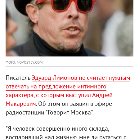
ФОТО: NOVOSTEY.COM
Писатель
Эдуард Лимонов не считает нужным
отвечать на предложение интимного
характера, с которым выступил Андрей
Макаревич
. Об этом он заявил в эфире
радиостанции "Говорит Москва".
"Я человек совершенно иного склада,
воспаривший над жизнью, мне ли ругаться с