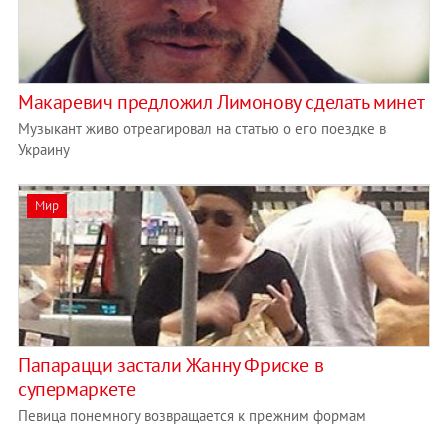
Макаревич предложил Лимонову сделать минет
Музыкант живо отреагировал на статью о его поездке в
Украину
Мир
Папарацци застали Жанну Фриске в
супермаркете
Певица понемногу возвращается к прежним формам