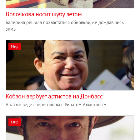
Волочкова носит шубу летом
Балерина решила похвастаться обновкой, не дождавшись
зимы
Мир
Кобзон вербует артистов на Донбасс
А также ведет переговоры с Ринатом Ахметовым
Мир