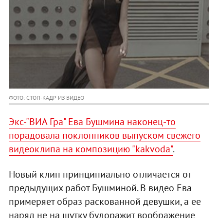
ФОТО: СТОП-КАДР ИЗ ВИДЕО
Экс-"ВИА Гра" Ева Бушмина наконец-то
порадовала поклонников выпуском свежего
видеоклипа на композицию "kakvoda"
.
Новый клип принципиально отличается от
предыдущих работ Бушминой. В видео Ева
примеряет образ раскованной девушки, а ее
наряд не на шутку будоражит воображение